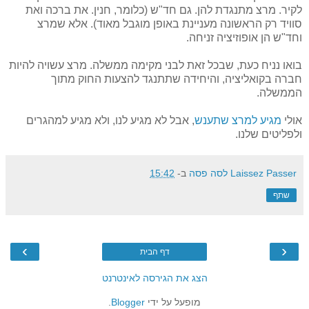
לקיר. מרצ מתנגדת להן. גם חד"ש (כלומר, חנין. את ברכה ואת
סוויד רק הראשונה מעניינת באופן מוגבל מאוד). אלא שמרצ
וחד"ש הן אופוזיציה זניחה.
בואו נניח כעת, שבכל זאת לבני מקימה ממשלה. מרצ עשויה להיות
חברה בקואליציה, והיחידה שתתנגד להצעות החוק מתוך
הממשלה.
אולי
מגיע למרצ שתענש
, אבל לא מגיע לנו, ולא מגיע למהגרים
ולפליטים שלנו.
Laissez Passer לסה פסה
ב-
15:42
שתף
›
‹
דף הבית
הצג את הגירסה לאינטרנט
מופעל על ידי
Blogger
.