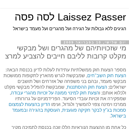
Laissez Passer לסה פסה
הגיגים ללא גבולות על הגירה ועל מהגרים ועל מעמד בישראל
יום שלישי, 10 בפברואר 2009
מי שזכויותיהם של מהגרים ושל מבקשי
מקלט קרובות לליבם חייבים להצביע למרצ
מספר הצעות חוק ממשלתיות עתידות לעלות לדיון בכנסת הבאה:
הצעת חוק השב"חים
, שמבקשת לגרש מהארץ לתקופות ממושכות
מבקשי מעמד, ובהם בני משפחה של אזרחים ושל תושבים
ישראלים;
הצעת חוק ההסתננות
, שמבקשת להפליל מבקשי מקלט
ולכלוא אותם; ו
הצעת חוק למינוי ממונה על זכויות מהגרי עבודה
,
שמפקירה את זכויות עובדי הסיעוד. הפרידמניזם על גרורותיו
ממרכז וימינה צפוי להמשיך ולגדול, ועימו
הדיון בהצעות לצמצום
סמכות בג"ץ לבקר חקיקה פוגענית, העוסקת בהגירה ובמעמד
בישראל
.
כל אחת מן ההצעות הנוראיות הללו זוכה בכנסת לתמיכה מקיר