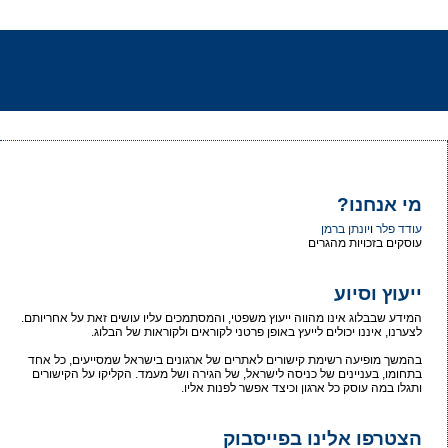
מי אנחנו?
עודד פלר
ו
יונתן ברמן
עוסקים בזכויות מהגרים
ייעוץ וסיוע
המידע שבבלוג אינו מהווה ייעוץ משפטי, והמסתמכים עליו עושים זאת על אחריותם.
לצערנו, איננו יכולים לייעץ באופן פרטני לקוראים ולקוראות של הבלוג.
בהמשך מופיעה רשימת קישורים לאתרים של ארגונים בישראל שמסייעים, כל אחד
בתחומו, בעניינים של כניסה לישראל, של הגירה ושל מעמד. הקליקו על הקישורים
ותגלו במה עוסק כל ארגון וכיצד אפשר לפנות אליו.
הצטרפו אלינו בפייסבוק