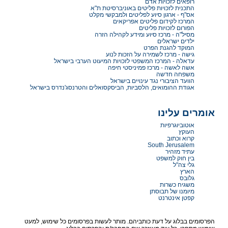
רופאים לזכויות אדם
התכנית לזכויות פליטים באוניברסיטת ת"א
אס"ף - ארגון סיוע לפליטים ולמבקשי מקלט
המרכז לקידום פליטים אפריקאים
הפורום לזכויות פליטים
מסיל"ה - מרכז סיוע ומידע לקהילה הזרה
ילדים ישראלים
המוקד להגנת הפרט
גישה - מרכז לשמירה על הזכות לנוע
עדאלה - המרכז המשפטי לזכויות המיעוט הערבי בישראל
אשה לאשה - מרכז פמיניסטי חיפה
משפחה חדשה
הוועד הציבורי נגד עינויים בישראל
אגודת ההומואים, הלסביות, הביסקסואלים והטרנסג'נדרס בישראל
אומרים עלינו
אוטוביוגרפיות
העוקץ
קרוא וכתוב
South Jerusalem
עתיד מזהיר
בין חוק למשפט
גלי צה"ל
הארץ
גלובס
משגיח כשרות
מיומנו של תבוסתן
קפטן אינטרנט
הפרסומים בבלוג על דעת כותביהם. מותר לעשות בפרסומים כל שימוש, למעט