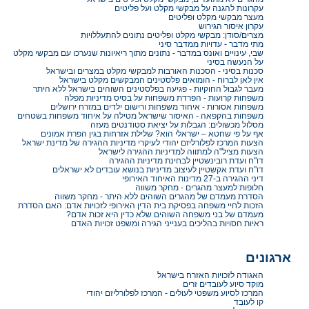
עקרונות להגנה על מבקשי מקלט ועל פליטים
מעצר מבקשי מקלט ופליטים
עקרון איסור הגירוש
מצרים/סודן: מבקשי מקלט ופליטים נתונים להתעללויות
מתי מדבר - עדויות ממדבר סיני
שבי, עינויים ואונס במדבר - נתונים מתוך ריאיונות שנערכו עם מבקשי מקלט
על הנעשה בסיני
סכנות בסיני - הסכנות האורבות למבקשי מקלט במצרים ובישראל
אין לאן לברוח - הומואים פלסטינים המבקשים מקלט בישראל
מעבר לגבול החוקיות - פגיעה בפלסטינים השוהים בישראל ללא היתר
משפחות קרועות - הפרדת משפחות על בסיס מדיניות מפלה
משפחות אסורות - איחוד משפחות ורישום ילדים במזרח ירושלים
משפחות בהקפאה - האיסור שישראל מטילה על איחוד משפחות בשטחים
מסלול מכשולים: הגבלות על יציאת סטודנטים מעזה
אף על פי שחטא – ישראלי הוא? שלילת אזרחות בגין הפרת אמונים
הצעות המרכז לפלורליזם יהודי לעיקרי מדיניות ההגירה של מדינת ישראל
הצעות מציל"ה למתווה למדיניות ההגירה לישראל
דו"ח ועדת רובינשטיין לבחינת מדיניות ההגירה
דו"ח ועדת אקשטיין לעיצוב מדיניות בנושא עובדים לא ישראלים
דיני ההגירה ב-27 מדינות האיחוד האירופי
חלופות למעצר מהגרים - מחקר משווה
הסדרת מעמדם של מהגרים השוהים ללא היתר - מחקר משווה
הזכות לחיי משפחה בפסיקת בית הדין האירופי לזכויות אדם: האם הסדרת
מעמדם של בני משפחה השוהים שלא כדין היא זכות אדם?
ראיות חסויות בהליכים בענייני הגירה ומשפט זכויות האדם
ארגונים
האגודה לזכויות האזרח בישראל
מוקד סיוע לעובדים זרים
המרכז לסיוע משפטי לעולים - המרכז לפלורליזם יהודי
קו לעובד