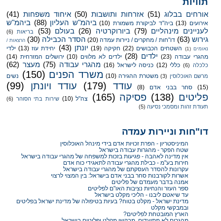
תוויות
אורחים בבלוג
(51)
אזרחות ותושבות
(50)
איחוד משפחות
(41)
ביהמ"ש העליון
(88)
ביהמ"ש
אירועים
(13)
ביה"ד לביקורת משמורת
(10)
לעניינים מינהליים
(79)
ביורוקרטיה
(26)
בעולם
(53)
בריאות
(6)
גירוש
(63)
הסדר הכבילה
(30)
דו"חות / מחקרים / ניירות עמדה
(20)
הרצאות /
יונתן
(43)
השטחים הכבושים
(22)
חקיקה
(19)
יחידת עוז
(13)
ילדי
נאומים
(1)
ילדים
(28)
מהגרי עבודה
(23)
ילדים לא מלווים
(10)
ירושלים המזרחית
(14)
מהגרי עבודה
(75)
מעצר
(62)
כללי
(12)
כניסה לישראל
(16)
כלכלה
(6)
משרד הפנים
(150)
משטרת ההגירה
(10)
נשים
מרשם האוכלוסין
(3)
עודד
(179)
עודד ויונתן
(99)
(15)
סחר בבני אדם
(8)
פליטים
(138)
פסיקה
(165)
צה"ל
(10)
שירות בתי הסוהר
(6)
תעודת זהות ומסמכי נסיעה
(5)
דו"חות וניירות עמדה
המיניסטריון - הפרת זכויות אדם בידי מינהל האוכלוסין
שטח הפקר - מהגרות עבודה בישראל
אין מדינה לאהבה - פגיעות בזכות למשפחה של מהגרי עבודה בישראל
חירות בע"מ - כבילת מהגרי עבודה לתאגידי כוח אדם
עקרונות להסדר העסקתם של מהגרי עבודה בישראל
אשרות לקורבנות סחר בבני אדם בישראל: בין המצוי לרצוי
אמנה בדבר מעמדם של פליטים
ספר העזר והנחיות נציבות האו"ם לפליטים
עד שיאטם ליבנו - הליכי מקלט בישראל
מדינת ישראל - מקלט בטוח? בעיות בטיפולה של מדינת ישראל בפליטים
ובמבקשי מקלט
הארץ המובטחת לפליטים?
מהגרים לא מתועדים, מבקשי מקלט ופליטים בישראל