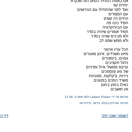
אם באמת התחיל הסיוט הזה שנקרא
יחידת עוז
ועוד לפני שהתחילו עם הגירושים
עם המצודים
החיים היו קשים
תמיד ככה פה
עם הביורוקרטיה
תמיד אומרים שיהיה בסדר
ולא מבינים שהיה בסדר
ולא ממש שמנו לב
הכל עניין ארגוני
מיזוג משרדים, איכון מאגרים
גנטים, ביומטרים
ניהול תקציבים
קרקס ממשלי גדול ומדהים
של גזע ומסמכים
ניירות, צ'קלקות, סמכויות
משרד הפנים במזגנים
כאילו בחוץ בחום
אין תושבים.
פורסם על ידי Laissez Passer לסה פסה
ב-
11:46
תוויות:
אורחים בבלוג
,
גירוש
,
יחידת עוז
רשומה ישנה יותר
דף הב