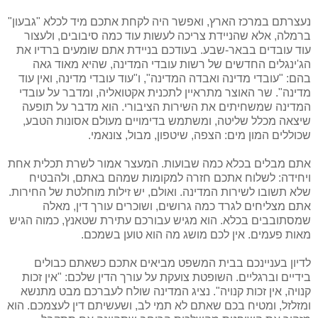
נעצרתם במרכז הארץ, ואפשר היה לקחת אתכם מיד לכלא "גבעון"
ברמלה, אלא שהניידת צריכה לעשות עוד כמה סיבובים, ולעצור
עוד עובדים בבאר-שבע. בעודכם בניידת אתם שומעים ברדיו את
הג'ינגלים החדשים של רשות עובדי המדינה, שהיא מאוד גאה
בהם: "עובדי מדינה ואבדה המדינה", ו"עוד עובדי מדינה, ואין עוד
מדינה". שר האוצר מתראיין לתכנית אקטואליה, ומדבר על עובדי
המדינה שמשחיתים את השירות הציבורי. הוא מדבר על תופעה
שיצאה מכלל שליטה, ומשתמש בדימויים מעולם אסונות הטבע,
שכוללים המון מים: הצפה, שיטפון, מבול, צונאמי.
אתם מבלים בכלא כמה שבועות. המעצר אמור לשרת תכלית אחת
ויחידה: לשלוח אתכם חזרה למקומות שמהם באתם, ולהבטיח
שלא תשובו לשירות המדינה. ואולם, יש זילות מוחלטת של החירות.
אתם מצליחים לגרד כמה גרושים, ושוכרים עורך דין, מאלה
שמסתובבים בכלא. הוא מגיש עבורכם עתירת שטאנץ, כמוה הגיש
מאות פעמים. אין לכם מושג מה הוא טוען בשמכם.
לדיון בעניינכם בבית המשפט מביאים אתכם כשאתם כבולים
בידיים וברגליים. השופטת צועקת על עורך הדין שלכם: "אין זכות
קנויה, אין זכות קנויה". נציג המדינה שולח לעברכם מבט מתנשא
ומזלזל, ומטיח בכם שאתם לא תמי לב, ושעשיתם דין לעצמכם. הוא