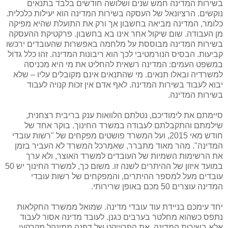
בשירות המדינה חמש שנים ושלושה חודשים בלבד בתנאים
נוקשים. הרציונאל של העסקה בשירות המדינה הוא יעילות כלכלית.
כלומר, המדינה מביאה בחשבון אך ורק את התועלת שהיא מפיקה
מן העבודה. שום שיקול אחר אינו בא בחשבון. פרקטיקת ההעסקה
בשירות המדינה מבוססת על מלחמה באפשרות שהעובדים ירכשו
קביעות. הבסיס הנורמטיבי לכך הוא ריבונות המדינה. זהו כלל גדול
במשפט העמים: המדינה רשאית להחליט את מי היא מכניסה
למשרדיה ובאלו תנאים. מי שהתנאים אינם מקובלים עליו – שלא
יבוא לעבוד בשירות המדינה. לאף אדם אין זכות קנויה לעבוד
בשירות המדינה.
סיימתם את לימודיכם, נטלתם הלוואות ענק בריבית רצחנית,
שילמתם והתקבלתם לעבודה במשרד החינוך. בוקר אחד של
חודש מאי 2015, ועל המשרד פושטים מפקחים של "רשות עובדי
המדינה". מהר מאוד מתברר, שאמרכל המשרד לא העביר בזמן
את הרשימות השמיות של העובדים למשרד האוצר, ולא ערך
במועד איזון של ההיתרים לשנה זו. משום כך, למשרד החינוך יש 50
עובדים מעל למספר ההיתרים, והמפקחים של רשות עובדי
המדינה עוצרים 50 מכם באופן שרירותי.
יחד עימכם בניידת עוד עובדי מדינה. שמואל ממשרד החקלאות
נתפס כשהוא מחלטר בערבים כגנן. לעובד מדינה אסור לעבוד
אלא בשירות המדינה. את הפרוייקט של דפנה ממינהל מקרקעי