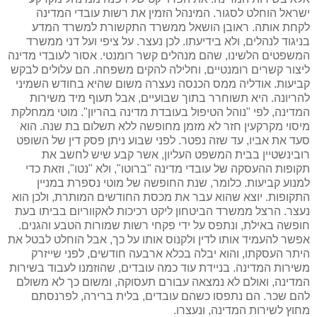
ישראל הוחלט לסגור. המינהל הזמין את רשות עובדי המדינה
לקחת אותה. ראובן הושאל ממשרד התקשורת למשרד המדע
בניגוד לנהלים, ולא בידיעתו. לכן נעצר. על ציפי ועל דני ממשרד
המשפטים הלשינו, שהם מנהלים קשר רומנטי. אסור לעובדי מדינה
ליצור קשרים רומנטיים, וחלילה להקים משפחה. הם עלולים לבקש
קביעות. אודליה ממס הכנסה נעצרה משום שהיא בחודש השמיני
להריונה. היא תשוחרר בתוך שבועיים, אבל תעוף מיד משירות
המדינה, לפי "נוהל הטיפול בעובדת מדינה בהריון". מוטי ממחלקת
מיסוי מקרקעין חזר לא מזמן מחופשה ללא תשלום בת שנה. הוא
סעד את אביו, עד שזה נפטר. לפני שבוע ניתן פסק דין של השופט
רובינשטיין בבית המשפט העליון, אשר קבע שיש לחשב את
תקופות ההעסקה של עובדי מדינה "ברוטו", ולא "נטו", וזאת כדי
למנוע קביעות. כלומר, שנת החופשה של מוטי נספרת במניין
התקופות. יוצא שהוא עבר את מכסת החודשים המותרת, ולכן הוא
נעצר. הרצל ממשרד הביטחון ליקט רכיכות לאקווריום בביתו בעת
חופשה באילת, ונתפס על ידי פקחי רשות שמורות הטבע והגנים.
אפשר להעמיד אותו לדין ולקנוס אותו על כך, אבל הוחלט לבטל את
היתר העסקתו, והוא יבלה בכלא ארבעה חודשים, לפני שייזרק
משירות המדינה. בניידת עוד כמה עובדים, שהוזמנו לעבוד בשירות
המדינה, ואולם לא נמצאה עבורם תעסוקה, ומשום כך לא משולם
להם שכר. הם נתפסו כשהם עובדים, בלית ברירה, לפרנסתם
מחוץ לשירות המדינה, ונעצרו.