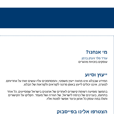
מי אנחנו?
עודד פלר
ו
יונתן ברמן
עוסקים בזכויות מהגרים
ייעוץ וסיוע
המידע שבבלוג אינו מהווה ייעוץ משפטי, והמסתמכים עליו עושים זאת על אחריותם.
לצערנו, איננו יכולים לייעץ באופן פרטני לקוראים ולקוראות של הבלוג.
בהמשך מופיעה רשימת קישורים לאתרים של ארגונים בישראל שמסייעים, כל אחד
בתחומו, בעניינים של כניסה לישראל, של הגירה ושל מעמד. הקליקו על הקישורים
ותגלו במה עוסק כל ארגון וכיצד אפשר לפנות אליו.
הצטרפו אלינו בפייסבוק