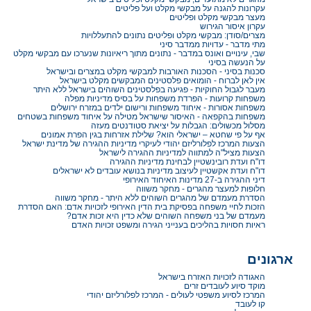
עקרונות להגנה על מבקשי מקלט ועל פליטים
מעצר מבקשי מקלט ופליטים
עקרון איסור הגירוש
מצרים/סודן: מבקשי מקלט ופליטים נתונים להתעללויות
מתי מדבר - עדויות ממדבר סיני
שבי, עינויים ואונס במדבר - נתונים מתוך ריאיונות שנערכו עם מבקשי מקלט
על הנעשה בסיני
סכנות בסיני - הסכנות האורבות למבקשי מקלט במצרים ובישראל
אין לאן לברוח - הומואים פלסטינים המבקשים מקלט בישראל
מעבר לגבול החוקיות - פגיעה בפלסטינים השוהים בישראל ללא היתר
משפחות קרועות - הפרדת משפחות על בסיס מדיניות מפלה
משפחות אסורות - איחוד משפחות ורישום ילדים במזרח ירושלים
משפחות בהקפאה - האיסור שישראל מטילה על איחוד משפחות בשטחים
מסלול מכשולים: הגבלות על יציאת סטודנטים מעזה
אף על פי שחטא – ישראלי הוא? שלילת אזרחות בגין הפרת אמונים
הצעות המרכז לפלורליזם יהודי לעיקרי מדיניות ההגירה של מדינת ישראל
הצעות מציל"ה למתווה למדיניות ההגירה לישראל
דו"ח ועדת רובינשטיין לבחינת מדיניות ההגירה
דו"ח ועדת אקשטיין לעיצוב מדיניות בנושא עובדים לא ישראלים
דיני ההגירה ב-27 מדינות האיחוד האירופי
חלופות למעצר מהגרים - מחקר משווה
הסדרת מעמדם של מהגרים השוהים ללא היתר - מחקר משווה
הזכות לחיי משפחה בפסיקת בית הדין האירופי לזכויות אדם: האם הסדרת
מעמדם של בני משפחה השוהים שלא כדין היא זכות אדם?
ראיות חסויות בהליכים בענייני הגירה ומשפט זכויות האדם
ארגונים
האגודה לזכויות האזרח בישראל
מוקד סיוע לעובדים זרים
המרכז לסיוע משפטי לעולים - המרכז לפלורליזם יהודי
קו לעובד