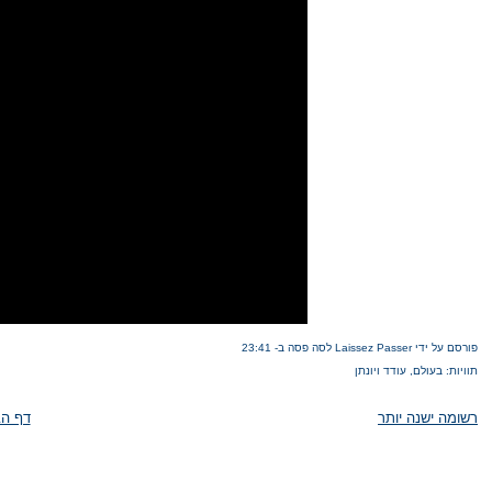
פורסם על ידי Laissez Passer לסה פסה
ב-
23:41
תוויות:
בעולם
,
עודד ויונתן
רשומה ישנה יותר
דף הב