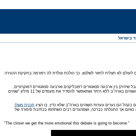
מד בישראל
לעולם לא תצליח לחזור לשלטון. כך הולכת ונולדת לה רפורמה בחקיקת ההגירה
אבל שיהיה) בין ארבעה סנאטורים רפובליקנים וארבעה סנאטורים דמוקרטיים,
על קידום משותף של חקיקה שתיצור מסלול התאזרחות למהגרים השוהים בארה"ב ללא היתר ושתאפשר להסדיר את מעמדם של 11 מיליון "שוהים
 בקהל הם נערים ונערות השוהים בארה"ב שלא כדין, בו הציג
תכנית משלו
 כאיום אך התגלתה כברכה, ושמהגרים רבים השתתפו בכתיבת סיפורה של
"The closer we get the more emotional this debate is going to become."