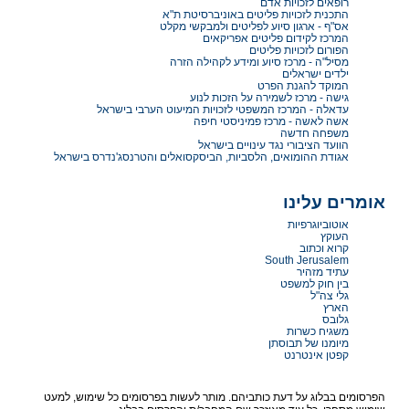
רופאים לזכויות אדם
התכנית לזכויות פליטים באוניברסיטת ת"א
אס"ף - ארגון סיוע לפליטים ולמבקשי מקלט
המרכז לקידום פליטים אפריקאים
הפורום לזכויות פליטים
מסיל"ה - מרכז סיוע ומידע לקהילה הזרה
ילדים ישראלים
המוקד להגנת הפרט
גישה - מרכז לשמירה על הזכות לנוע
עדאלה - המרכז המשפטי לזכויות המיעוט הערבי בישראל
אשה לאשה - מרכז פמיניסטי חיפה
משפחה חדשה
הוועד הציבורי נגד עינויים בישראל
אגודת ההומואים, הלסביות, הביסקסואלים והטרנסג'נדרס בישראל
אומרים עלינו
אוטוביוגרפיות
העוקץ
קרוא וכתוב
South Jerusalem
עתיד מזהיר
בין חוק למשפט
גלי צה"ל
הארץ
גלובס
משגיח כשרות
מיומנו של תבוסתן
קפטן אינטרנט
הפרסומים בבלוג על דעת כותביהם. מותר לעשות בפרסומים כל שימוש, למעט