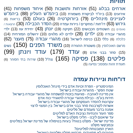
תוויות
אורחים בבלוג
(51)
אזרחות ותושבות
(50)
איחוד משפחות
(41)
ביהמ"ש העליון
(88)
ביהמ"ש
אירועים
(13)
ביה"ד לביקורת משמורת
(10)
לעניינים מינהליים
(79)
ביורוקרטיה
(26)
בעולם
(53)
בריאות
(6)
גירוש
(63)
הסדר הכבילה
(30)
דו"חות / מחקרים / ניירות עמדה
(20)
הרצאות /
יונתן
(43)
השטחים הכבושים
(22)
חקיקה
(19)
יחידת עוז
(13)
ילדי
נאומים
(1)
ילדים
(28)
מהגרי עבודה
(23)
ילדים לא מלווים
(10)
ירושלים המזרחית
(14)
מהגרי עבודה
(75)
מעצר
(62)
כללי
(12)
כניסה לישראל
(16)
כלכלה
(6)
משרד הפנים
(150)
משטרת ההגירה
(10)
נשים
מרשם האוכלוסין
(3)
עודד
(179)
עודד ויונתן
(99)
(15)
סחר בבני אדם
(8)
פליטים
(138)
פסיקה
(165)
צה"ל
(10)
שירות בתי הסוהר
(6)
תעודת זהות ומסמכי נסיעה
(5)
דו"חות וניירות עמדה
המיניסטריון - הפרת זכויות אדם בידי מינהל האוכלוסין
שטח הפקר - מהגרות עבודה בישראל
אין מדינה לאהבה - פגיעות בזכות למשפחה של מהגרי עבודה בישראל
חירות בע"מ - כבילת מהגרי עבודה לתאגידי כוח אדם
עקרונות להסדר העסקתם של מהגרי עבודה בישראל
אשרות לקורבנות סחר בבני אדם בישראל: בין המצוי לרצוי
אמנה בדבר מעמדם של פליטים
ספר העזר והנחיות נציבות האו"ם לפליטים
עד שיאטם ליבנו - הליכי מקלט בישראל
מדינת ישראל - מקלט בטוח? בעיות בטיפולה של מדינת ישראל בפליטים
ובמבקשי מקלט
הארץ המובטחת לפליטים?
מהגרים לא מתועדים, מבקשי מקלט ופליטים בישראל