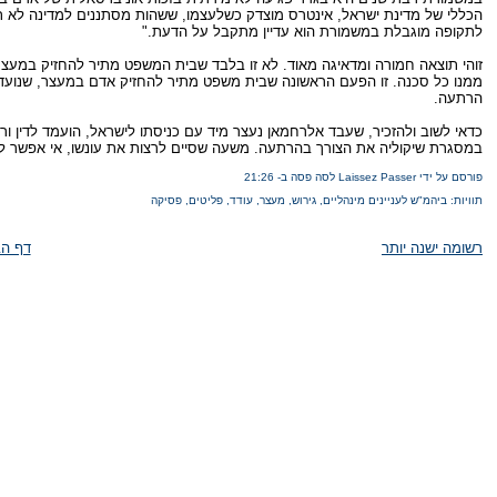
הכללי של מדינת ישראל, אינטרס מוצדק כשלעצמו, ששהות מסתננים למדינה לא ת
לתקופה מוגבלת במשמורת הוא עדיין מתקבל על הדעת."
זוהי תוצאה חמורה ומדאיגה מאוד. לא זו בלבד שבית המשפט מתיר להחזיק במעצ
ממנו כל סכנה. זו הפעם הראשונה שבית משפט מתיר להחזיק אדם במעצר, שנועד, 
הרתעה.
כדאי לשוב ולהזכיר, שעבד אלרחמאן נעצר מיד עם כניסתו לישראל, הועמד לדין ור
במסגרת שיקוליה את הצורך בהרתעה. משעה שסיים לרצות את עונשו, אי אפשר לה
פורסם על ידי Laissez Passer לסה פסה
ב-
21:26
תוויות:
ביהמ"ש לעניינים מינהליים
,
גירוש
,
מעצר
,
עודד
,
פליטים
,
פסיקה
רשומה ישנה יותר
דף הב