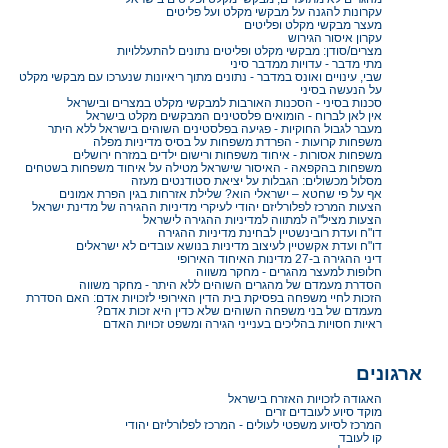
עקרונות להגנה על מבקשי מקלט ועל פליטים
מעצר מבקשי מקלט ופליטים
עקרון איסור הגירוש
מצרים/סודן: מבקשי מקלט ופליטים נתונים להתעללויות
מתי מדבר - עדויות ממדבר סיני
שבי, עינויים ואונס במדבר - נתונים מתוך ריאיונות שנערכו עם מבקשי מקלט
על הנעשה בסיני
סכנות בסיני - הסכנות האורבות למבקשי מקלט במצרים ובישראל
אין לאן לברוח - הומואים פלסטינים המבקשים מקלט בישראל
מעבר לגבול החוקיות - פגיעה בפלסטינים השוהים בישראל ללא היתר
משפחות קרועות - הפרדת משפחות על בסיס מדיניות מפלה
משפחות אסורות - איחוד משפחות ורישום ילדים במזרח ירושלים
משפחות בהקפאה - האיסור שישראל מטילה על איחוד משפחות בשטחים
מסלול מכשולים: הגבלות על יציאת סטודנטים מעזה
אף על פי שחטא – ישראלי הוא? שלילת אזרחות בגין הפרת אמונים
הצעות המרכז לפלורליזם יהודי לעיקרי מדיניות ההגירה של מדינת ישראל
הצעות מציל"ה למתווה למדיניות ההגירה לישראל
דו"ח ועדת רובינשטיין לבחינת מדיניות ההגירה
דו"ח ועדת אקשטיין לעיצוב מדיניות בנושא עובדים לא ישראלים
דיני ההגירה ב-27 מדינות האיחוד האירופי
חלופות למעצר מהגרים - מחקר משווה
הסדרת מעמדם של מהגרים השוהים ללא היתר - מחקר משווה
הזכות לחיי משפחה בפסיקת בית הדין האירופי לזכויות אדם: האם הסדרת
מעמדם של בני משפחה השוהים שלא כדין היא זכות אדם?
ראיות חסויות בהליכים בענייני הגירה ומשפט זכויות האדם
ארגונים
האגודה לזכויות האזרח בישראל
מוקד סיוע לעובדים זרים
המרכז לסיוע משפטי לעולים - המרכז לפלורליזם יהודי
קו לעובד