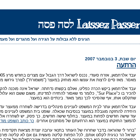
Laissez Passer לסה פסה
הגיגים ללא גבולות על הגירה ועל מהגרים ועל מע
יום שבת, 3 בנובמבר 2007
הרתעה
מאסר. מאז סיים לרצות את עונשו הוא מוחזק במעצר ("משמורת") לצורך גירושו מ
עבד אלרחמאן ביקש הכרה כפליט, ואולם בקשתו נדחתה. ישראל אינה מוכנה להקנות
להכיר בו כ"Sur Place", כלומר מי שאסור להחזירו למדינתו, משום ש
שתקלוט אותו, אף שהסיכוי לכך נמוך מאוד. בינתיים הוא במעצר.
עבד אלרחמאן עתר לבית המשפט לעניינים מינהליים בדרישה לשחררו ממעצר עד שיימ
היחידה להחזקה מוגבלת במעצר בנסיבות שכאלה. שופט בית המשפט לעניינים מינ
עוד שישה חודשים לפחות במעצר. בחלוף שישה חודשים, כך פסק, יש לשחררו אלא א
להמשך החזקתו במעצר הוא הרתעתם של מסתננים אחרים.
כך כותב השופט מודר
"ברור לי שהוראה בדבר שחרורו של העותר בתנאי ערובה יוצרת מציאות תקדימית מ
ישראל הר כגיגית לקלוט אותם, לכל הפחות קליטה מעשית גם אם לא קליטה פורמאל
במשמורת רבת שנים היא בגדר פגיעה לא מידתית בזכות אוניברסאלית של אדם באש