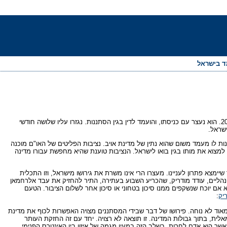
מד בישראל
עבד אלרחמאן, אזרח סעודי, נכנס לישראל דרך הגבול עם מצרים בחודש מרץ 2005. הוא נעצר עם כניסתו, והועמד לדין בגין הסתננות. נגזרו עליו שלושה חודשי
ישראל.
 לו מעמד משום שהוא נתין של מדינת אויב. נציבות הפליטים של האו"ם מוכנה
שם הוא עלול למצוא את מותו בגין בואו לישראל. הנציבות טוענת שהיא מחפשת עבורו מדינה
צא פתרון לעניינו. מעצרו הרי אינו משרת את גירושו מישראל, וזו התכלית
הליים, עודד מודריק, שהכריע השבוע בעתירה, התיר להחזיק את עבד אלרחמאן
ם יוכח שנשקפים ממנו סיכון בטחוני או סיכון אחר לשלום הציבור. הטעם
יק
:
אוד לא נוחה. פירושו של דבר שבידי המסתננים מצויה האפשרות לכוף את מדינת
ית, בתוך גבולות המדינה. זו תוצאה לא רצויה. יחד עם זה החזקת העותר
ר הוא אדם לחרות. בשלב הזה במעין מגמה של איזון בין האינטרס הפנימי