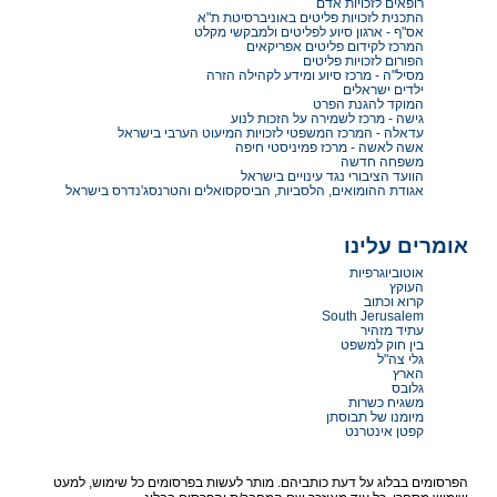
רופאים לזכויות אדם
התכנית לזכויות פליטים באוניברסיטת ת"א
אס"ף - ארגון סיוע לפליטים ולמבקשי מקלט
המרכז לקידום פליטים אפריקאים
הפורום לזכויות פליטים
מסיל"ה - מרכז סיוע ומידע לקהילה הזרה
ילדים ישראלים
המוקד להגנת הפרט
גישה - מרכז לשמירה על הזכות לנוע
עדאלה - המרכז המשפטי לזכויות המיעוט הערבי בישראל
אשה לאשה - מרכז פמיניסטי חיפה
משפחה חדשה
הוועד הציבורי נגד עינויים בישראל
אגודת ההומואים, הלסביות, הביסקסואלים והטרנסג'נדרס בישראל
אומרים עלינו
אוטוביוגרפיות
העוקץ
קרוא וכתוב
South Jerusalem
עתיד מזהיר
בין חוק למשפט
גלי צה"ל
הארץ
גלובס
משגיח כשרות
מיומנו של תבוסתן
קפטן אינטרנט
הפרסומים בבלוג על דעת כותביהם. מותר לעשות בפרסומים כל שימוש, למעט