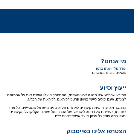
מי אנחנו?
עודד פלר
ו
יונתן ברמן
עוסקים בזכויות מהגרים
ייעוץ וסיוע
המידע שבבלוג אינו מהווה ייעוץ משפטי, והמסתמכים עליו עושים זאת על אחריותם.
לצערנו, איננו יכולים לייעץ באופן פרטני לקוראים ולקוראות של הבלוג.
בהמשך מופיעה רשימת קישורים לאתרים של ארגונים בישראל שמסייעים, כל אחד
בתחומו, בעניינים של כניסה לישראל, של הגירה ושל מעמד. הקליקו על הקישורים
ותגלו במה עוסק כל ארגון וכיצד אפשר לפנות אליו.
הצטרפו אלינו בפייסבוק