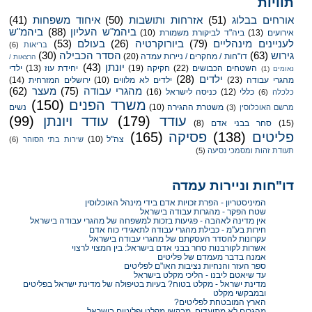
תוויות
אורחים בבלוג
(51)
אזרחות ותושבות
(50)
איחוד משפחות
(41)
ביהמ"ש העליון
(88)
ביהמ"ש
אירועים
(13)
ביה"ד לביקורת משמורת
(10)
לעניינים מינהליים
(79)
ביורוקרטיה
(26)
בעולם
(53)
בריאות
(6)
גירוש
(63)
הסדר הכבילה
(30)
דו"חות / מחקרים / ניירות עמדה
(20)
הרצאות /
יונתן
(43)
השטחים הכבושים
(22)
חקיקה
(19)
יחידת עוז
(13)
ילדי
נאומים
(1)
ילדים
(28)
מהגרי עבודה
(23)
ילדים לא מלווים
(10)
ירושלים המזרחית
(14)
מהגרי עבודה
(75)
מעצר
(62)
כללי
(12)
כניסה לישראל
(16)
כלכלה
(6)
משרד הפנים
(150)
משטרת ההגירה
(10)
נשים
מרשם האוכלוסין
(3)
עודד
(179)
עודד ויונתן
(99)
(15)
סחר בבני אדם
(8)
פליטים
(138)
פסיקה
(165)
צה"ל
(10)
שירות בתי הסוהר
(6)
תעודת זהות ומסמכי נסיעה
(5)
דו"חות וניירות עמדה
המיניסטריון - הפרת זכויות אדם בידי מינהל האוכלוסין
שטח הפקר - מהגרות עבודה בישראל
אין מדינה לאהבה - פגיעות בזכות למשפחה של מהגרי עבודה בישראל
חירות בע"מ - כבילת מהגרי עבודה לתאגידי כוח אדם
עקרונות להסדר העסקתם של מהגרי עבודה בישראל
אשרות לקורבנות סחר בבני אדם בישראל: בין המצוי לרצוי
אמנה בדבר מעמדם של פליטים
ספר העזר והנחיות נציבות האו"ם לפליטים
עד שיאטם ליבנו - הליכי מקלט בישראל
מדינת ישראל - מקלט בטוח? בעיות בטיפולה של מדינת ישראל בפליטים
ובמבקשי מקלט
הארץ המובטחת לפליטים?
מהגרים לא מתועדים, מבקשי מקלט ופליטים בישראל