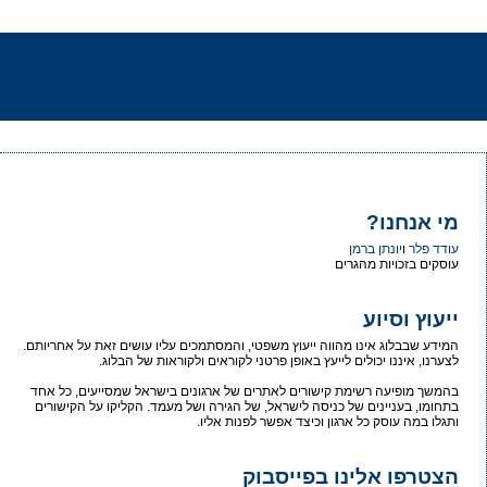
מי אנחנו?
עודד פלר
ו
יונתן ברמן
עוסקים בזכויות מהגרים
ייעוץ וסיוע
המידע שבבלוג אינו מהווה ייעוץ משפטי, והמסתמכים עליו עושים זאת על אחריותם.
לצערנו, איננו יכולים לייעץ באופן פרטני לקוראים ולקוראות של הבלוג.
בהמשך מופיעה רשימת קישורים לאתרים של ארגונים בישראל שמסייעים, כל אחד
בתחומו, בעניינים של כניסה לישראל, של הגירה ושל מעמד. הקליקו על הקישורים
ותגלו במה עוסק כל ארגון וכיצד אפשר לפנות אליו.
הצטרפו אלינו בפייסבוק