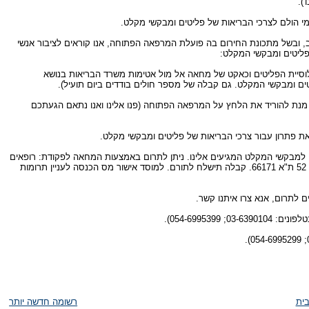
).
י הולם לצרכי הבריאות של פליטים ומבקשי מקלט.
 ובשל מתכונת החירום בה פועלת המרפאה הפתוחה, אנו קוראים לציבור אנשי
ליטים ומבקשי המקלט:
וסיית הפליטים וכאקט של מחאה אל מול אטימות משרד הבריאות בנושא
ים ומבקשי המקלט. גם קבלה של מספר חולים בודדים ביום תועיל).
מנת להוריד את הלחץ על המרפאה הפתוחה (פנו אלינו ואנו נתאם הגעתכם
ת פתרון עבור צרכי הבריאות של פליטים ומבקשי מקלט.
 למבקשי המקלט המגיעים אלינו. ניתן לתרום באמצעות המחאה לפקודת: רופאים
לזכויות אדם, למוטב בלבד, ובמשלוח דואר רגיל לרופאים לזכויות אדם, רח' גולומב 52 ת"א 66171. קבלה תישלח לתורם. למוסד אישור מס הכנסה לעניין תרומות
ם לתרום, אנא צרו איתנו קשר.
03-6390104; 054-6995399).
ית
רשומה חדשה יותר