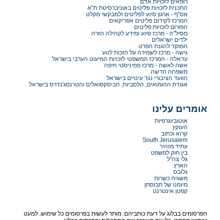
רופאים לזכויות אדם
התכנית לזכויות פליטים באוניברסיטת ת"א
אס"ף - ארגון סיוע לפליטים ולמבקשי מקלט
המרכז לקידום פליטים אפריקאים
הפורום לזכויות פליטים
מסיל"ה - מרכז סיוע ומידע לקהילה הזרה
ילדים ישראלים
המוקד להגנת הפרט
גישה - מרכז לשמירה על הזכות לנוע
עדאלה - המרכז המשפטי לזכויות המיעוט הערבי בישראל
אשה לאשה - מרכז פמיניסטי חיפה
משפחה חדשה
הוועד הציבורי נגד עינויים בישראל
אגודת ההומואים, הלסביות, הביסקסואלים והטרנסג'נדרס בישראל
אומרים עלינו
אוטוביוגרפיות
העוקץ
קרוא וכתוב
South Jerusalem
עתיד מזהיר
בין חוק למשפט
גלי צה"ל
הארץ
גלובס
משגיח כשרות
מיומנו של תבוסתן
קפטן אינטרנט
הפרסומים בבלוג על דעת כותביהם. מותר לעשות בפרסומים כל שימוש, למעט