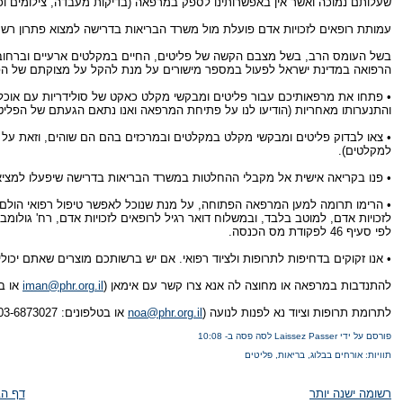
שעלותם נמוכה ואשר אין באפשרותינו לספק במרפאה (בדיקות מעבדה, צילומים וכו'
עמותת רופאים לזכויות אדם פועלת מול משרד הבריאות בדרישה למצוא פתרון רשמ
בשל העומס הרב, בשל מצבם הקשה של פליטים, החיים במקלטים ארעיים וברחוב,
הרפואה במדינת ישראל לפעול במספר מישורים על מנת להקל על מצוקתם של הפ
• פתחו את מרפאותיכם עבור פליטים ומבקשי מקלט כאקט של סולידריות עם אוכל
והתנערותו מאחריות (הודיעו לנו על פתיחת המרפאה ואנו נתאם הגעתם של הפליט
• צאו לבדוק פליטים ומבקשי מקלט במקלטים ובמרכזים בהם הם שוהים, וזאת על 
למקלטים).
• פנו בקריאה אישית אל מקבלי ההחלטות במשרד הבריאות בדרישה שיפעלו למציא
• הרימו תרומה למען המרפאה הפתוחה, על מנת שנוכל לאפשר טיפול רפואי הולם
לפי סעיף 46 לפקודת מס הכנסה.
• אנו זקוקים בדחיפות לתרופות ולציוד רפואי. אם יש ברשותכם מוצרים שאתם יכולי
להתנדבות במרפאה או מחוצה לה אנא צרו קשר עם אימאן (
iman@phr.org.il
או בטלפונים: 
לתרומת תרופות וציוד נא לפנות לנועה (
noa@phr.org.il
או בטלפונים: 03-6873027; 054-6995299).
פורסם על ידי Laissez Passer לסה פסה
ב-
10:08
תוויות:
אורחים בבלוג
,
בריאות
,
פליטים
רשומה ישנה יותר
דף הב