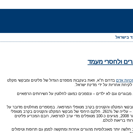
מד בישראל
ים ולחסרי מעמד
כויות אדם
בדרום ת"א, וזאת בעקבות מספרם הגדול של פליטים ומבקשי מקלט
לקיחת אחריות על ידי מדינת ישראל.
מבוגרים וגם לא ילדים – ונסמכים כמעט לחלוטין על השירותים הרפואיים
ב את העלייה בחלקם של מבקשי המקלט והקטינים בקרב מטופלי המרפאה. במספרים מוחלטים מדובר על
עלייה מ-121 מבקשי מקלט מטופלים בינואר 2007 ל-437 מטופלים בנובמבר 2007 – עלייה של 261%. חלקם היחסי של מבקשי המקלט והקטינים בקרב מטופלי
המרפאה עלה מ-28% בחודש ינואר ל-69% בחודש נובמבר. מאז תחילת חודש ינואר 2008, מגיעים כ-100 מטופלים מדי ערב למרפאה, רובם המכריע פליטים
תי בריאות לכולם.
 חלשה יותר מאוכלוסיות מהגרים אחרות ומתקשה לממן גם תרופות וטיפולים