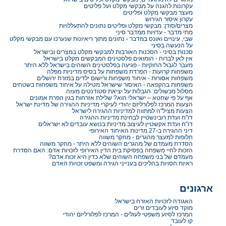
עקרונות להגנה על מבקשי מקלט ועל פליטים
מעצר מבקשי מקלט ופליטים
עקרון איסור הגירוש
מצרים/סודן: מבקשי מקלט ופליטים נתונים להתעללויות
מתי מדבר - עדויות ממדבר סיני
שבי, עינויים ואונס במדבר - נתונים מתוך ריאיונות שנערכו עם מבקשי מקלט
על הנעשה בסיני
סכנות בסיני - הסכנות האורבות למבקשי מקלט במצרים ובישראל
אין לאן לברוח - הומואים פלסטינים המבקשים מקלט בישראל
מעבר לגבול החוקיות - פגיעה בפלסטינים השוהים בישראל ללא היתר
משפחות קרועות - הפרדת משפחות על בסיס מדיניות מפלה
משפחות אסורות - איחוד משפחות ורישום ילדים במזרח ירושלים
משפחות בהקפאה - האיסור שישראל מטילה על איחוד משפחות בשטחים
מסלול מכשולים: הגבלות על יציאת סטודנטים מעזה
אף על פי שחטא – ישראלי הוא? שלילת אזרחות בגין הפרת אמונים
הצעות המרכז לפלורליזם יהודי לעיקרי מדיניות ההגירה של מדינת ישראל
הצעות מציל"ה למתווה למדיניות ההגירה לישראל
דו"ח ועדת רובינשטיין לבחינת מדיניות ההגירה
דו"ח ועדת אקשטיין לעיצוב מדיניות בנושא עובדים לא ישראלים
דיני ההגירה ב-27 מדינות האיחוד האירופי
חלופות למעצר מהגרים - מחקר משווה
הסדרת מעמדם של מהגרים השוהים ללא היתר - מחקר משווה
הזכות לחיי משפחה בפסיקת בית הדין האירופי לזכויות אדם: האם הסדרת
מעמדם של בני משפחה השוהים שלא כדין היא זכות אדם?
ראיות חסויות בהליכים בענייני הגירה ומשפט זכויות האדם
ארגונים
האגודה לזכויות האזרח בישראל
מוקד סיוע לעובדים זרים
המרכז לסיוע משפטי לעולים - המרכז לפלורליזם יהודי
קו לעובד