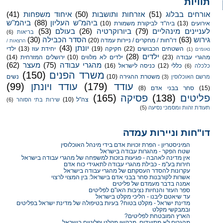
תוויות
אורחים בבלוג
(51)
אזרחות ותושבות
(50)
איחוד משפחות
(41)
ביהמ"ש העליון
(88)
ביהמ"ש
אירועים
(13)
ביה"ד לביקורת משמורת
(10)
לעניינים מינהליים
(79)
ביורוקרטיה
(26)
בעולם
(53)
בריאות
(6)
גירוש
(63)
הסדר הכבילה
(30)
דו"חות / מחקרים / ניירות עמדה
(20)
הרצאות /
יונתן
(43)
השטחים הכבושים
(22)
חקיקה
(19)
יחידת עוז
(13)
ילדי
נאומים
(1)
ילדים
(28)
מהגרי עבודה
(23)
ילדים לא מלווים
(10)
ירושלים המזרחית
(14)
מהגרי עבודה
(75)
מעצר
(62)
כללי
(12)
כניסה לישראל
(16)
כלכלה
(6)
משרד הפנים
(150)
משטרת ההגירה
(10)
נשים
מרשם האוכלוסין
(3)
עודד
(179)
עודד ויונתן
(99)
(15)
סחר בבני אדם
(8)
פליטים
(138)
פסיקה
(165)
צה"ל
(10)
שירות בתי הסוהר
(6)
תעודת זהות ומסמכי נסיעה
(5)
דו"חות וניירות עמדה
המיניסטריון - הפרת זכויות אדם בידי מינהל האוכלוסין
שטח הפקר - מהגרות עבודה בישראל
אין מדינה לאהבה - פגיעות בזכות למשפחה של מהגרי עבודה בישראל
חירות בע"מ - כבילת מהגרי עבודה לתאגידי כוח אדם
עקרונות להסדר העסקתם של מהגרי עבודה בישראל
אשרות לקורבנות סחר בבני אדם בישראל: בין המצוי לרצוי
אמנה בדבר מעמדם של פליטים
ספר העזר והנחיות נציבות האו"ם לפליטים
עד שיאטם ליבנו - הליכי מקלט בישראל
מדינת ישראל - מקלט בטוח? בעיות בטיפולה של מדינת ישראל בפליטים
ובמבקשי מקלט
הארץ המובטחת לפליטים?
מהגרים לא מתועדים, מבקשי מקלט ופליטים בישראל