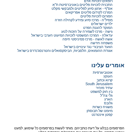
רופאים לזכויות אדם
התכנית לזכויות פליטים באוניברסיטת ת"א
אס"ף - ארגון סיוע לפליטים ולמבקשי מקלט
המרכז לקידום פליטים אפריקאים
הפורום לזכויות פליטים
מסיל"ה - מרכז סיוע ומידע לקהילה הזרה
ילדים ישראלים
המוקד להגנת הפרט
גישה - מרכז לשמירה על הזכות לנוע
עדאלה - המרכז המשפטי לזכויות המיעוט הערבי בישראל
אשה לאשה - מרכז פמיניסטי חיפה
משפחה חדשה
הוועד הציבורי נגד עינויים בישראל
אגודת ההומואים, הלסביות, הביסקסואלים והטרנסג'נדרס בישראל
אומרים עלינו
אוטוביוגרפיות
העוקץ
קרוא וכתוב
South Jerusalem
עתיד מזהיר
בין חוק למשפט
גלי צה"ל
הארץ
גלובס
משגיח כשרות
מיומנו של תבוסתן
קפטן אינטרנט
הפרסומים בבלוג על דעת כותביהם. מותר לעשות בפרסומים כל שימוש, למעט