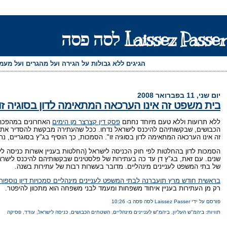
Laissez Passer לסה פסה
הגיגים ללא גבולות על הגירה ועל מהגרים ועל מע
יום שני, 11 בפברואר 2008
בית משפט זה אינו הערכאה המתאימה לדון בסוגיה זו
ללא תרועות וללא טעם מיוחד נחתם
פסק דין קצרצר מן הימים
האחרונים במהפכה:
הכבושים, שבקשותיהם להיכנס לישראל נדחו. ככל שהעתירה מבקשת להסדיר את כ
זה אינו הערכאה המתאימה לדון בסוגיה זו". הסמכות, כך הוסיף בג"ץ בסוגריים, נ
הסמכות לדון בהחלטות לפי חוק הכניסה לישראל (החלטות בעניין אשרות כניסה ליש
שנים. עם זאת, בג"ץ דן עד כה בעתירות של פלסטינים שבקשותיהם להיכנס לישרא
של בתי המשפט לעניינים מינהליים. מדובר בעשרות רבות של עתירות בשנה.
בראשית חודש מרץ תועברנה לבתי המשפט לעניינים מינהליים סמכויות דיון נוספו
רק מן העתירות בעניין איחוד משפחות ומעמד לבני משפחה הוא מתכוון להיפטר.
פורסם על ידי Laissez Passer לסה פסה
ב-
10:26
תוויות:
ביהמ"ש העליון
,
ביהמ"ש לעניינים מינהליים
,
השטחים הכבושים
,
כניסה לישראל
,
עודד
,
פסיקה