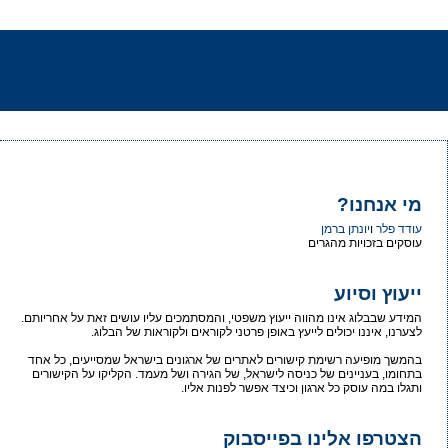
מי אנחנו?
עודד פלר
ו
יונתן ברמן
עוסקים בזכויות מהגרים
ייעוץ וסיוע
המידע שבבלוג אינו מהווה ייעוץ משפטי, והמסתמכים עליו עושים זאת על אחריותם.
לצערנו, איננו יכולים לייעץ באופן פרטני לקוראים ולקוראות של הבלוג.
בהמשך מופיעה רשימת קישורים לאתרים של ארגונים בישראל שמסייעים, כל אחד
בתחומו, בעניינים של כניסה לישראל, של הגירה ושל מעמד. הקליקו על הקישורים
ותגלו במה עוסק כל ארגון וכיצד אפשר לפנות אליו.
הצטרפו אלינו בפייסבוק