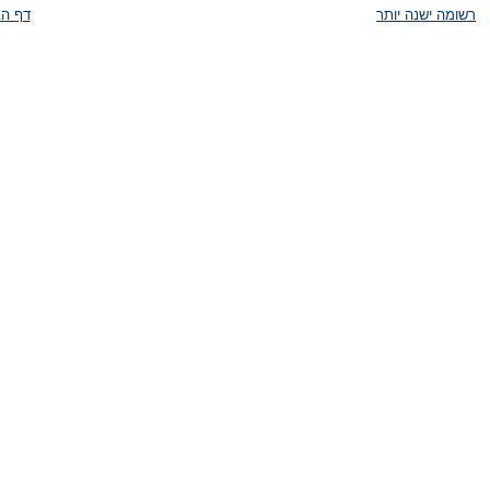
רשומה ישנה יותר
דף הב