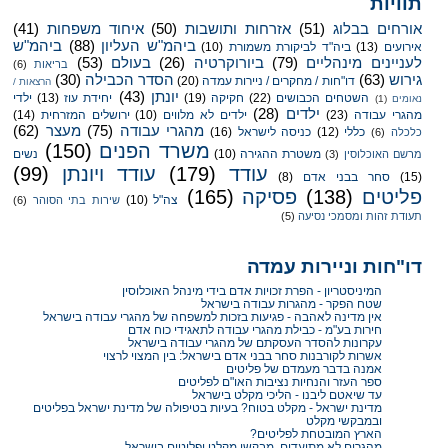
תוויות
אורחים בבלוג
(51)
אזרחות ותושבות
(50)
איחוד משפחות
(41)
ביהמ"ש העליון
(88)
ביהמ"ש
אירועים
(13)
ביה"ד לביקורת משמורת
(10)
לעניינים מינהליים
(79)
ביורוקרטיה
(26)
בעולם
(53)
בריאות
(6)
גירוש
(63)
הסדר הכבילה
(30)
דו"חות / מחקרים / ניירות עמדה
(20)
הרצאות /
יונתן
(43)
השטחים הכבושים
(22)
חקיקה
(19)
יחידת עוז
(13)
ילדי
נאומים
(1)
ילדים
(28)
מהגרי עבודה
(23)
ילדים לא מלווים
(10)
ירושלים המזרחית
(14)
מהגרי עבודה
(75)
מעצר
(62)
כללי
(12)
כניסה לישראל
(16)
כלכלה
(6)
משרד הפנים
(150)
משטרת ההגירה
(10)
נשים
מרשם האוכלוסין
(3)
עודד
(179)
עודד ויונתן
(99)
(15)
סחר בבני אדם
(8)
פליטים
(138)
פסיקה
(165)
צה"ל
(10)
שירות בתי הסוהר
(6)
תעודת זהות ומסמכי נסיעה
(5)
דו"חות וניירות עמדה
המיניסטריון - הפרת זכויות אדם בידי מינהל האוכלוסין
שטח הפקר - מהגרות עבודה בישראל
אין מדינה לאהבה - פגיעות בזכות למשפחה של מהגרי עבודה בישראל
חירות בע"מ - כבילת מהגרי עבודה לתאגידי כוח אדם
עקרונות להסדר העסקתם של מהגרי עבודה בישראל
אשרות לקורבנות סחר בבני אדם בישראל: בין המצוי לרצוי
אמנה בדבר מעמדם של פליטים
ספר העזר והנחיות נציבות האו"ם לפליטים
עד שיאטם ליבנו - הליכי מקלט בישראל
מדינת ישראל - מקלט בטוח? בעיות בטיפולה של מדינת ישראל בפליטים
ובמבקשי מקלט
הארץ המובטחת לפליטים?
מהגרים לא מתועדים, מבקשי מקלט ופליטים בישראל