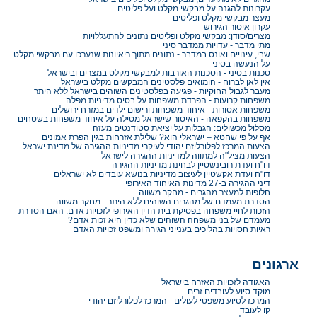
עקרונות להגנה על מבקשי מקלט ועל פליטים
מעצר מבקשי מקלט ופליטים
עקרון איסור הגירוש
מצרים/סודן: מבקשי מקלט ופליטים נתונים להתעללויות
מתי מדבר - עדויות ממדבר סיני
שבי, עינויים ואונס במדבר - נתונים מתוך ריאיונות שנערכו עם מבקשי מקלט
על הנעשה בסיני
סכנות בסיני - הסכנות האורבות למבקשי מקלט במצרים ובישראל
אין לאן לברוח - הומואים פלסטינים המבקשים מקלט בישראל
מעבר לגבול החוקיות - פגיעה בפלסטינים השוהים בישראל ללא היתר
משפחות קרועות - הפרדת משפחות על בסיס מדיניות מפלה
משפחות אסורות - איחוד משפחות ורישום ילדים במזרח ירושלים
משפחות בהקפאה - האיסור שישראל מטילה על איחוד משפחות בשטחים
מסלול מכשולים: הגבלות על יציאת סטודנטים מעזה
אף על פי שחטא – ישראלי הוא? שלילת אזרחות בגין הפרת אמונים
הצעות המרכז לפלורליזם יהודי לעיקרי מדיניות ההגירה של מדינת ישראל
הצעות מציל"ה למתווה למדיניות ההגירה לישראל
דו"ח ועדת רובינשטיין לבחינת מדיניות ההגירה
דו"ח ועדת אקשטיין לעיצוב מדיניות בנושא עובדים לא ישראלים
דיני ההגירה ב-27 מדינות האיחוד האירופי
חלופות למעצר מהגרים - מחקר משווה
הסדרת מעמדם של מהגרים השוהים ללא היתר - מחקר משווה
הזכות לחיי משפחה בפסיקת בית הדין האירופי לזכויות אדם: האם הסדרת
מעמדם של בני משפחה השוהים שלא כדין היא זכות אדם?
ראיות חסויות בהליכים בענייני הגירה ומשפט זכויות האדם
ארגונים
האגודה לזכויות האזרח בישראל
מוקד סיוע לעובדים זרים
המרכז לסיוע משפטי לעולים - המרכז לפלורליזם יהודי
קו לעובד