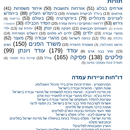
תוויות
אורחים בבלוג
(51)
אזרחות ותושבות
(50)
איחוד משפחות
(41)
ביהמ"ש העליון
(88)
ביהמ"ש
אירועים
(13)
ביה"ד לביקורת משמורת
(10)
לעניינים מינהליים
(79)
ביורוקרטיה
(26)
בעולם
(53)
בריאות
(6)
גירוש
(63)
הסדר הכבילה
(30)
דו"חות / מחקרים / ניירות עמדה
(20)
הרצאות /
יונתן
(43)
השטחים הכבושים
(22)
חקיקה
(19)
יחידת עוז
(13)
ילדי
נאומים
(1)
ילדים
(28)
מהגרי עבודה
(23)
ילדים לא מלווים
(10)
ירושלים המזרחית
(14)
מהגרי עבודה
(75)
מעצר
(62)
כללי
(12)
כניסה לישראל
(16)
כלכלה
(6)
משרד הפנים
(150)
משטרת ההגירה
(10)
נשים
מרשם האוכלוסין
(3)
עודד
(179)
עודד ויונתן
(99)
(15)
סחר בבני אדם
(8)
פליטים
(138)
פסיקה
(165)
צה"ל
(10)
שירות בתי הסוהר
(6)
תעודת זהות ומסמכי נסיעה
(5)
דו"חות וניירות עמדה
המיניסטריון - הפרת זכויות אדם בידי מינהל האוכלוסין
שטח הפקר - מהגרות עבודה בישראל
אין מדינה לאהבה - פגיעות בזכות למשפחה של מהגרי עבודה בישראל
חירות בע"מ - כבילת מהגרי עבודה לתאגידי כוח אדם
עקרונות להסדר העסקתם של מהגרי עבודה בישראל
אשרות לקורבנות סחר בבני אדם בישראל: בין המצוי לרצוי
אמנה בדבר מעמדם של פליטים
ספר העזר והנחיות נציבות האו"ם לפליטים
עד שיאטם ליבנו - הליכי מקלט בישראל
מדינת ישראל - מקלט בטוח? בעיות בטיפולה של מדינת ישראל בפליטים
ובמבקשי מקלט
הארץ המובטחת לפליטים?
מהגרים לא מתועדים, מבקשי מקלט ופליטים בישראל