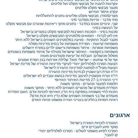
עקרונות להגנה על מבקשי מקלט ועל פליטים
מעצר מבקשי מקלט ופליטים
עקרון איסור הגירוש
מצרים/סודן: מבקשי מקלט ופליטים נתונים להתעללויות
מתי מדבר - עדויות ממדבר סיני
שבי, עינויים ואונס במדבר - נתונים מתוך ריאיונות שנערכו עם מבקשי מקלט
על הנעשה בסיני
סכנות בסיני - הסכנות האורבות למבקשי מקלט במצרים ובישראל
אין לאן לברוח - הומואים פלסטינים המבקשים מקלט בישראל
מעבר לגבול החוקיות - פגיעה בפלסטינים השוהים בישראל ללא היתר
משפחות קרועות - הפרדת משפחות על בסיס מדיניות מפלה
משפחות אסורות - איחוד משפחות ורישום ילדים במזרח ירושלים
משפחות בהקפאה - האיסור שישראל מטילה על איחוד משפחות בשטחים
מסלול מכשולים: הגבלות על יציאת סטודנטים מעזה
אף על פי שחטא – ישראלי הוא? שלילת אזרחות בגין הפרת אמונים
הצעות המרכז לפלורליזם יהודי לעיקרי מדיניות ההגירה של מדינת ישראל
הצעות מציל"ה למתווה למדיניות ההגירה לישראל
דו"ח ועדת רובינשטיין לבחינת מדיניות ההגירה
דו"ח ועדת אקשטיין לעיצוב מדיניות בנושא עובדים לא ישראלים
דיני ההגירה ב-27 מדינות האיחוד האירופי
חלופות למעצר מהגרים - מחקר משווה
הסדרת מעמדם של מהגרים השוהים ללא היתר - מחקר משווה
הזכות לחיי משפחה בפסיקת בית הדין האירופי לזכויות אדם: האם הסדרת
מעמדם של בני משפחה השוהים שלא כדין היא זכות אדם?
ראיות חסויות בהליכים בענייני הגירה ומשפט זכויות האדם
ארגונים
האגודה לזכויות האזרח בישראל
מוקד סיוע לעובדים זרים
המרכז לסיוע משפטי לעולים - המרכז לפלורליזם יהודי
קו לעובד