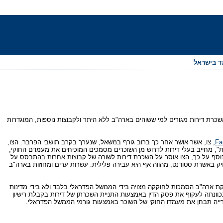
מד בישראל
שכרת דירות מגורים למי ששוהים בארה"ב ללא היתר ולקבוצות נוספות, המוגדרות
Fa
, צו, אשר אושר אחר כך ברוב גורף במשאל, שנערך בקרב תושבי הפרבר. הצו,
ללית", מחייב בעלי דירות לדרוש מן השוכרים מסמכים המוכיחים את מעמדם החוקי,
 נוסף על כך, הצו אוסר על השכרת דירות לשורה של קבוצות אחרות בהתבסס על
ק באשרת סטודנט, מהווה אף היא עבירה פלילית. עשרות ערים ומחוזות בארה"ב
ת ארה"ב הסמכות לחוקקה מצויה בידי הממשל הפדראלי בלבד ולא בידי מדינות
 בכוונתה לעקוף את פסק הדין באמצעות התניית השכרתן של דירות בקבלת רישיון
ירייה תבחן את מעמדו החוקי של השוכר באמצעות גורמי הממשל הפדראלי.