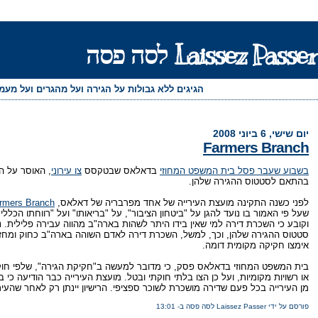
Laissez Passer לסה פסה
הגיגים ללא גבולות על הגירה ועל מהגרים ועל מע
יום שישי, 6 ביוני 2008
Farmers Branch
בשבוע שעבר פסל בית המשפט המחוזי
בדאלאס שבטקסס
צו עירוני
, האוסר על ה
בהתאם לסטטוס ההגירה שלהן.
לפני כשנה התקינה מועצת העירייה של אחד מפרבריה של דאלאס,
rmers Branch
שעל פי האמור בו נועד להגן על "ביטחון הציבור", על "בריאותו" ועל "רווחתו הכ
וקובע כי השכרת דירה למי שאין בידו היתר לשהות בארה"ב מהווה עבירה פלילית.
סטטוס ההגירה שלהן, וכך, למשל, השכרת דירה לאדם השוהה בארה"ב כחוק ומחזי
אימצו חקיקה מקומית דומה.
בית המשפט המחוזי בדאלאס פסק, כי מדובר למעשה ב"חקיקת הגירה", שלפי חוק
או רשויות מקומיות, ועל כן הצו בלתי חוקתי ובטל. מועצת העירייה כבר הודיעה כי
מן העירייה בכל פעם שדירה מושכרת לשוכר ספציפי. הרישיון יינתן רק לאחר שהע
פורסם על ידי Laissez Passer לסה פסה
ב-
13:01