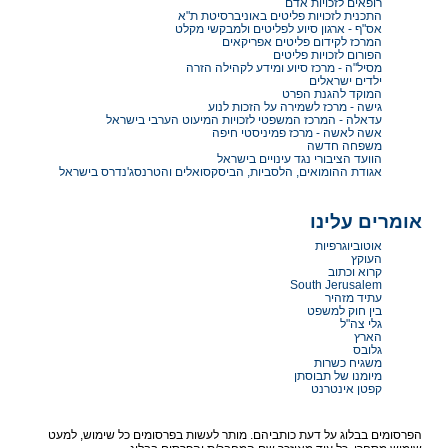
רופאים לזכויות אדם
התכנית לזכויות פליטים באוניברסיטת ת"א
אס"ף - ארגון סיוע לפליטים ולמבקשי מקלט
המרכז לקידום פליטים אפריקאים
הפורום לזכויות פליטים
מסיל"ה - מרכז סיוע ומידע לקהילה הזרה
ילדים ישראלים
המוקד להגנת הפרט
גישה - מרכז לשמירה על הזכות לנוע
עדאלה - המרכז המשפטי לזכויות המיעוט הערבי בישראל
אשה לאשה - מרכז פמיניסטי חיפה
משפחה חדשה
הוועד הציבורי נגד עינויים בישראל
אגודת ההומואים, הלסביות, הביסקסואלים והטרנסג'נדרס בישראל
אומרים עלינו
אוטוביוגרפיות
העוקץ
קרוא וכתוב
South Jerusalem
עתיד מזהיר
בין חוק למשפט
גלי צה"ל
הארץ
גלובס
משגיח כשרות
מיומנו של תבוסתן
קפטן אינטרנט
הפרסומים בבלוג על דעת כותביהם. מותר לעשות בפרסומים כל שימוש, למעט