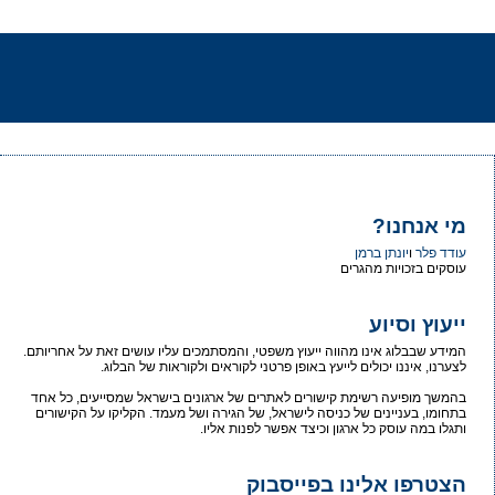
מי אנחנו?
עודד פלר
ו
יונתן ברמן
עוסקים בזכויות מהגרים
ייעוץ וסיוע
המידע שבבלוג אינו מהווה ייעוץ משפטי, והמסתמכים עליו עושים זאת על אחריותם.
לצערנו, איננו יכולים לייעץ באופן פרטני לקוראים ולקוראות של הבלוג.
בהמשך מופיעה רשימת קישורים לאתרים של ארגונים בישראל שמסייעים, כל אחד
בתחומו, בעניינים של כניסה לישראל, של הגירה ושל מעמד. הקליקו על הקישורים
ותגלו במה עוסק כל ארגון וכיצד אפשר לפנות אליו.
הצטרפו אלינו בפייסבוק