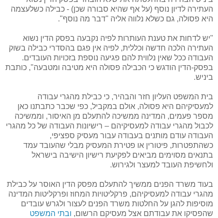
העתירה לדיון נוסף (על אף שהיא סבורה שכן) - כבילה כשלעצמה
היא פסולה, גם כשלא נלווה אליה "דבר מה נוסף".
"יש לדחות את טענת העותרות לפיה נקבעה בפסק הדין נשוא
העתירה הלכה חדשה וכללית, לפיה אין פגם בהסדרי כבילה בשוק
העבודה ככל שאין נלווית להם פגיעה נוספת בזכויות העובדים.
בפסק-הדין הודגש כי הכבילה פסולה היא מטיבה ומטבעה", כותבת
ביניש.
בית המשפט העליון חזר והבהיר, כי כבילת מהגרי עבודה
למעסיקיהם היא פסולה, אולם במקביל, כפי שכבר כתבתנו כאן
מספר פעמים, המדינה ממשיכה להתעלם מן האיסור, וממשיכה
לכבול מהגרי עבודה למעסיקיהם – רישיונות העבודה של כל מהגרי
העבודה עודם מותנים בעבודה עבור מעסיק ספציפי,
כשהתפטרות, פיטורין או פטירת המעסיק מבלי שהעובד עמד
בתנאים מסוימים מביאים לפקיעת רישיון הישיבה בישראל
ולחשיפת העובד למעצר ולגירוש.
בעוד משרד הפנים ממשיך להתעלם מפסק הדין האוסר על כבילת
מהגרי עבודה למעסיקיהם, פרקליטויות המחוז ופרקליטות המדינה
מוסיפות להגן על החלטות משרד הפנים לעצור ולגרש עובדים
שהפסיקו את עבודתם אצל מעסיקם הרשום,
ובתי המשפט