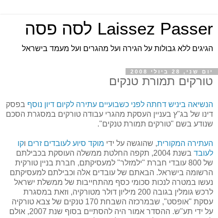
Laissez Passer לסה פסה
הגיגים ללא גבולות על הגירה ועל מהגרים ועל מעמד בישראל
יום שני, 28 ביולי 2008
טורקים תמורת טנקים
הנשיאה ביניש
דחתה לפני כשבועיים עתירה לקיום דיון נוסף
בפסק
דינו של בג"ץ בעניין העסקת מהגרי עבודה טורקים במסגרת הסכם
שנודע בשם "טורקים תמורת טנקים".
העתירה המקורית
, שהוגשה על ידי
מוקד סיוע לעובדים זרים
ו
קו
לעובד
בשנת 2004, תקפה החלטת ממשלה העוסקת בכבילתם
של 800 עובדי חברת "ילמזלר" למעסיקתם, חברת בניין טורקית
הרשומה בישראל. הבאתם של עובדים אלה וכבילתם למעסיקתם
נעשו במטרה לנכות סכומי כסף מהתחייבות של ממשלת ישראל
לרכש גומלין בגובה 200 מיליון דולר מטורקיה, וזאת במסגרת
עסקת "אופסט", שבמרכזה השבחת 170 טנקים של צבא טורקיה
על ידי תע"ש. ההסדר אמור היה להסתיים בסוף שנת 2007, אולם