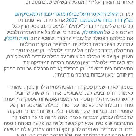
לאחרונה הוארך על ידי הממשלה בשלוש שנים נוספות.
למרות
ההלכה האוסרת על כבילת מהגרי עבודה למעסיקיהם
,
בג"ץ דחה בחודש ספטמבר 2007
את עתירת הארגונים נגד
כבילתם של עובדי חברת "ילמזלר" למעסיקתם. פסק הדין כלל
דעת מיעוט של
השופט לוי
, שסבר כי יש לקבל את העתירה ולבטל
את כבילתם הפסולה של עובדי החברה. שופטי הרוב,
חיות
ו
ריבלין
,
עמדו על האינטרסים הכלכליים והמדיניים שבקיום החלטת
הממשלה בדבר כבילתם של עובדי "ילמזלר", וקבעו שבנסיבות
העניין, אף על פי שככלל חל איסור על כבילת עובדים למעסיקיהם,
זכויות עובדי "ילמזלר" "אינן נפגעות במידה המצדיקה את
התערבות בית המשפט" מן הכבילה (אותה הכבילה שכונתה בפסק
דין קודם "מעין עבדות בגרסה מודרנית").
בסמוך לאחר שניתן פסק הדין הוגשה עתירה לדיון נוסף, שאותה,
כאמור, דחתה ביניש לפני כשבועיים. אחד החששות, שהובילו
להגשת העתירה לדיון נוסף, היה מפני האפשרות שפסק הדין יפתח
פתח רחב לחריגים לאיסור על הסדרי כבילה, ושמפסק הדין של
שופטי הרוב, ובמיוחד של השופט ריבלין, רשויות המדינה תסקנה
שהכבילה עצמה, העבדות עצמה, אינה מהווה פגיעה המצדיקה
התערבות שיפוטית, אלא רק כאשר נלווית לה פגיעה מוכחת נוספת
בזכויות העובדים. העתירה לדיון נוסף נדחתה אמנם, אולם הנשיאה
ביניש הבהירה בהחלטתה את שלא הובהר בפסק הדין נשוא