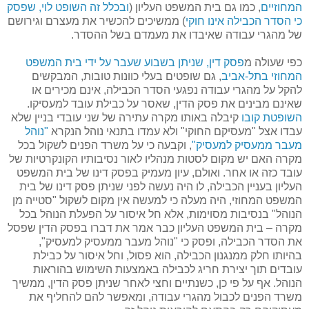
המחוזיים
, כמו גם בית המשפט העליון (
ובכלל זה השופט לוי, שפסק
כי הסדר הכבילה אינו חוקי
) ממשיכים להכשיר את מעצרם וגירושם
של מהגרי עבודה שאיבדו את מעמדם בשל ההסדר.
כפי שעולה מ
פסק דין, שניתן בשבוע שעבר על ידי בית המשפט
המחוזי בתל-אביב
, גם שופטים בעלי כוונות טובות, המבקשים
להקל על מהגרי עבודה נפגעי הסדר הכבילה, אינם מכירים או
שאינם מבינים את פסק הדין, שאסר על כבילת עובד למעסיקו.
השופטת קובו
קיבלה באותו מקרה עתירה של שני עובדי בניין שלא
עבדו אצל "מעסיקם החוקי" ולא עמדו בתנאי נוהל הנקרא
"נוהל
מעבר ממעסיק למעסיק"
, וקבעה כי על משרד הפנים לשקול בכל
מקרה האם יש מקום לסטות מנהליו לאור נסיבותיו הקונקרטיות של
עובד כזה או אחר. ואולם, עיון מעמיק בפסק דינו של בית המשפט
העליון בעניין הכבילה, לו היה נעשה לפני שניתן פסק דינו של בית
המשפט המחוזי, היה מעלה כי למעשה אין מקום לשקול "סטייה מן
הנוהל" בנסיבות מסוימות, אלא חל איסור על הפעלת הנוהל בכל
מקרה – בית המשפט העליון כבר אמר את דברו בפסק הדין שפסל
את הסדר הכבילה, ופסק כי "נוהל מעבר ממעסיק למעסיק",
בהיותו חלק ממנגנון הכבילה, הוא פסול, וחל איסור על כבילת
עובדים תוך יצירת חריג לכבילה באמצעות השימוש בהוראות
הנוהל. אף על פי כן, כשנתיים וחצי לאחר שניתן פסק הדין, ממשיך
משרד הפנים לכבול מהגרי עבודה, ומאפשר להם להחליף את