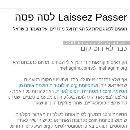
Laissez Passer לסה פסה
הגיגים ללא גבולות על הגירה ועל מהגרים ועל מעמד בישראל
יום רביעי, 20 באוגוסט 2008
כבר לא דוט קום
הקוראים והקוראות חדי העין אולי הבחינו: מהיום כתובתנו היא
mehagrim.org ולא mehagrim.com.
אף שלא נתנגד שיניחו לטובתנו שהשינוי מקורו בטעמים
שבאידאולוגיה,
ושהסיומת org הוולונטרית הולמת אותנו מן
הסיומת com המסחרית והפופולארית
, ראוי להודות על האמת -
נאלצנו לבצע את התחלופה בעל כורחנו מטעמים טכניים. שמחנו
לחוש קצת פופולאריים, שהרי צודקים היינו ונישאר.
הסיומת com תמשיך ללוות אותנו בשלב זה מאחורי הקלעים.
שימוש בסיומת com בכתובת האתר או בקישור ישיר לאחד
הפוסטים יתורגם באופן אוטומטי לסיומת org ויגיע ליעד החדש.