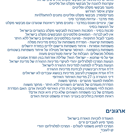
עקרונות להגנה על מבקשי מקלט ועל פליטים
מעצר מבקשי מקלט ופליטים
עקרון איסור הגירוש
מצרים/סודן: מבקשי מקלט ופליטים נתונים להתעללויות
מתי מדבר - עדויות ממדבר סיני
שבי, עינויים ואונס במדבר - נתונים מתוך ריאיונות שנערכו עם מבקשי מקלט
על הנעשה בסיני
סכנות בסיני - הסכנות האורבות למבקשי מקלט במצרים ובישראל
אין לאן לברוח - הומואים פלסטינים המבקשים מקלט בישראל
מעבר לגבול החוקיות - פגיעה בפלסטינים השוהים בישראל ללא היתר
משפחות קרועות - הפרדת משפחות על בסיס מדיניות מפלה
משפחות אסורות - איחוד משפחות ורישום ילדים במזרח ירושלים
משפחות בהקפאה - האיסור שישראל מטילה על איחוד משפחות בשטחים
מסלול מכשולים: הגבלות על יציאת סטודנטים מעזה
אף על פי שחטא – ישראלי הוא? שלילת אזרחות בגין הפרת אמונים
הצעות המרכז לפלורליזם יהודי לעיקרי מדיניות ההגירה של מדינת ישראל
הצעות מציל"ה למתווה למדיניות ההגירה לישראל
דו"ח ועדת רובינשטיין לבחינת מדיניות ההגירה
דו"ח ועדת אקשטיין לעיצוב מדיניות בנושא עובדים לא ישראלים
דיני ההגירה ב-27 מדינות האיחוד האירופי
חלופות למעצר מהגרים - מחקר משווה
הסדרת מעמדם של מהגרים השוהים ללא היתר - מחקר משווה
הזכות לחיי משפחה בפסיקת בית הדין האירופי לזכויות אדם: האם הסדרת
מעמדם של בני משפחה השוהים שלא כדין היא זכות אדם?
ראיות חסויות בהליכים בענייני הגירה ומשפט זכויות האדם
ארגונים
האגודה לזכויות האזרח בישראל
מוקד סיוע לעובדים זרים
המרכז לסיוע משפטי לעולים - המרכז לפלורליזם יהודי
קו לעובד