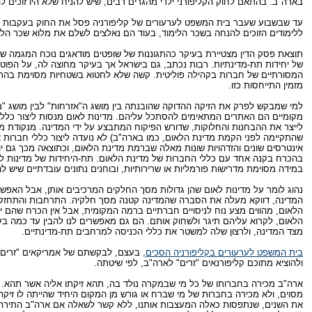
בארה"ב. בהתאם לחוק הקליפורני ילדי מהגרים רבים, שיש להניח שלא היו זוכים
עד שבשבוע שעבר בית המשפט לערעורים של קליפורניה פסל את החוק בעקבות תב
ללימודים הזוכים להנחה בשכר הלימוד, בעוד הם נאלצים לשלם את מלוא שכר הלי
תוצאת פסק הדין מצטיירת בעיקר כהתגוננות של שופטים מודאגים נוכח המגמה 
של יחידות תת-מדינתיות. רבות נכתב, גם בישראל אך בעיקר מחוצה לה, על הפו
המסורתיים של חברות בקהילה פוליטית. קשה שלא לחטוא בשטחיות מסוימת בהתיי
מזמין התייחסות כזו.
למי שמבקש לפרק את הזיקה ההדוקה שהובנתה בין מושג ה"אזרחות" לבין מושג "מד
מקומיים הם האתרים המתאימים להסתכל עליהם. מדינות לאום מנסות ליצור כללי חב
לייצר את ההבחנות והחלוקות, שדורש הפיקוח המתבצע על ידי המדינה. מנקודת מ
שהתקיימה לפני הקמת מדינת הלאום, כמו בארה"ב) לא נועדה ליצור כללי חברות 
אינטרסים שונים והזדהויות שונות מאלה שברמת מדינת הלאום, וכתוצאה מכך גם יו
בהכרח בקנה אחד עם כללי החברות של מדינת הלאום. תת-היחידות של מדינות לא
במידה מסוימת מדרישות פורמליות או שרירותיות, ובוחנים נתונים עובדתיים שיש ל
נהוג לומר על מדינות לאום שהן גדולות מסך החלקים המרכיבים אותן, אבל האפש
המדינה, דווקא מעלה את הסברה שהמדינה קטנה מסך חלקיה. התרחבות והתחזקו
הלאום, מהווים מצע נוח לניסויים חברתיים ברמה המקומית, אבל אין הכרח שהם
הלאום, לקרוא עליהם תיגר ולשחוק אותם. הם גם מאפשרים לנו להבין עד כמה בעיי
מצד המדינה, ולרצון שלה למשטר את כללי הכניסה למרחבים תת-מדינתיים.
בית המשפט לערעורים בקליפורניה הסכים
, בעצם, לבקשתם של אמריקאים "זרים"
ולהוציא מתוכם קליפורנאים "זרים" לארה"ב, לפי שיטתה.
ארה"ב מכירה בחברותו של כל מי שבמקרה נולד בה, תהא זיקתו אליה אשר תהא. יש
מסוים, ולא מכירה בחברות של מי שברח או גורש מן המקום היחיד שהייתה לו זיקה
את השנים, שנתפסות כאלה המעצבות אותנו, ללא קשר לשאלה אם ארה"ב התירה א