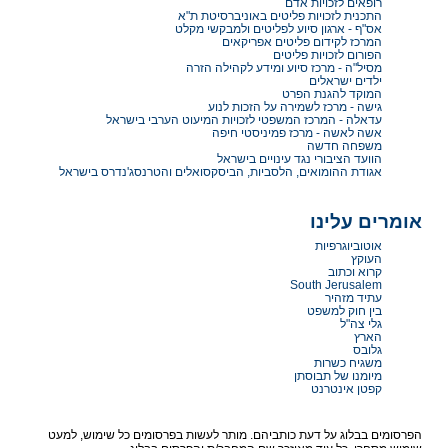
רופאים לזכויות אדם
התכנית לזכויות פליטים באוניברסיטת ת"א
אס"ף - ארגון סיוע לפליטים ולמבקשי מקלט
המרכז לקידום פליטים אפריקאים
הפורום לזכויות פליטים
מסיל"ה - מרכז סיוע ומידע לקהילה הזרה
ילדים ישראלים
המוקד להגנת הפרט
גישה - מרכז לשמירה על הזכות לנוע
עדאלה - המרכז המשפטי לזכויות המיעוט הערבי בישראל
אשה לאשה - מרכז פמיניסטי חיפה
משפחה חדשה
הוועד הציבורי נגד עינויים בישראל
אגודת ההומואים, הלסביות, הביסקסואלים והטרנסג'נדרס בישראל
אומרים עלינו
אוטוביוגרפיות
העוקץ
קרוא וכתוב
South Jerusalem
עתיד מזהיר
בין חוק למשפט
גלי צה"ל
הארץ
גלובס
משגיח כשרות
מיומנו של תבוסתן
קפטן אינטרנט
הפרסומים בבלוג על דעת כותביהם. מותר לעשות בפרסומים כל שימוש, למעט