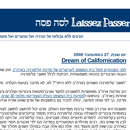
Laissez Passer לסה פסה
הגיגים ללא גבולות על הגירה ועל מהגרים ועל מע
יום שבת, 27 בספטמבר 2008
Dream of Californication
לפני כשבועיים פסל בית המשפט לערעורים של מדינת קליפורניה בארה"ב
חוק שאי
הגבוה הציבוריים בהנחה משמעותית, הניתנת לכלל תושבי קליפורניה.
"תושבי קליפורניה השוהים בארה"ב ללא היתר"? לא, לא מדובר בטעות הקלדה. מיד
רוב מדינות ארה"ב מאפשרות לתושביהן לפקוד אוניברסיטאות ציבוריות וקולג'ים צי
אחרות בארה"ב. בהתאם ל
פסיקת בית המשפט העליון האמריקאי מלפני 30 שנים, מדינות רשאיות לקבוע כללים משלהן לגבי השאלה מי ייחשב לתושב שלהן
מדינה, כך לפי אותה פסיקה, יכולה להכיר גם בתושבותו של אדם שאינו אזרח ארה"
תושבות היא עניין רב-ממדי ברבות ממדינות העולם. אדם יכול להחשב לתושב לצורך
במוסדות ציבוריים להשכלה גבוהה קליפורניה בחרה מספר קריטריונים אלטרנטיב
בתיכון בקליפורניה. לימודים תיכוניים כאלה מצביעים, בעיני קליפורניה, על זיק
לבין מי שאינו כזה. רבים מהילדים המתגוררים במדינה הם ילדי מהגרים חסרי מע
בארה"ב ובין שאין להם מעמד כזה. אלה כמו אלה עברו במהלך השנים תהליך של ק