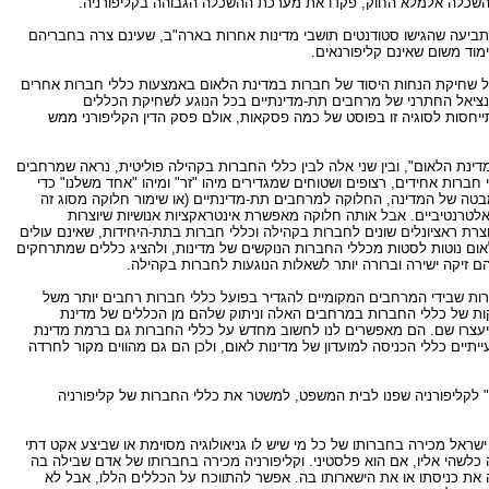
 להשכלה אלמלא החוק, פקדו את מערכת ההשכלה הגבוהה בקליפורניה.
יעה שהגישו סטודנטים תושבי מדינות אחרות בארה"ב, שעינם צרה בחבריהם
מוד משום שאינם קליפורנאים.
של שחיקת הנחות היסוד של חברות במדינת הלאום באמצעות כללי חברות אחרים
טנציאל החתרני של מרחבים תת-מדינתיים בכל הנוגע לשחיקת הכללים
חסות לסוגיה זו בפוסט של כמה פסקאות, אולם פסק הדין הקליפורני ממש
ינת הלאום", ובין שני אלה לבין כללי החברות בקהילה פוליטית, נראה שמרחבים
רות אחידים, רצופים ושטוחים שמגדירים מיהו "זר" ומיהו "אחד משלנו" כדי
בטה של המדינה, החלוקה למרחבים תת-מדינתיים (או שימור חלוקה מסוג זה
אלטרנטיביים. אבל אותה חלוקה מאפשרת אינטראקציות אנושיות שיוצרות
צרת ראציונלים שונים לחברות בקהילה וכללי חברות בתת-היחידות, שאינם עולים
ום נוטות לסטות מכללי החברות הנוקשים של מדינות, ולהציג כללים שמתרחקים
הם זיקה ישירה וברורה יותר לשאלות הנוגעות לחברות בקהילה.
רות שבידי המרחבים המקומיים להגדיר בפועל כללי חברות רחבים יותר משל
ת של כללי החברות במרחבים האלה וניתוק שלהם מן הכללים של מדינת
 ייעצרו שם. הם מאפשרים לנו לחשוב מחדש על כללי החברות גם ברמת מדינת
תיים כללי הכניסה למועדון של מדינות לאום, ולכן הם גם מהווים מקור לחרדה
 לקליפורניה שפנו לבית המשפט, למשטר את כללי החברות של קליפורניה
ראל מכירה בחברותו של כל מי שיש לו גניאולוגיה מסוימת או שביצע אקט דתי
 כלשהי אליו, אם הוא פלסטיני. וקליפורניה מכירה בחברותו של אדם שבילה בה
ת כניסתו או את הישארותו בה. אפשר להתווכח על הכללים הללו, אבל לא