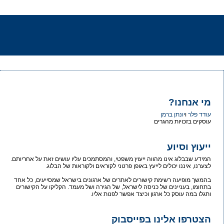
מי אנחנו?
עודד פלר
ו
יונתן ברמן
עוסקים בזכויות מהגרים
ייעוץ וסיוע
המידע שבבלוג אינו מהווה ייעוץ משפטי, והמסתמכים עליו עושים זאת על אחריותם.
לצערנו, איננו יכולים לייעץ באופן פרטני לקוראים ולקוראות של הבלוג.
בהמשך מופיעה רשימת קישורים לאתרים של ארגונים בישראל שמסייעים, כל אחד
בתחומו, בעניינים של כניסה לישראל, של הגירה ושל מעמד. הקליקו על הקישורים
ותגלו במה עוסק כל ארגון וכיצד אפשר לפנות אליו.
הצטרפו אלינו בפייסבוק