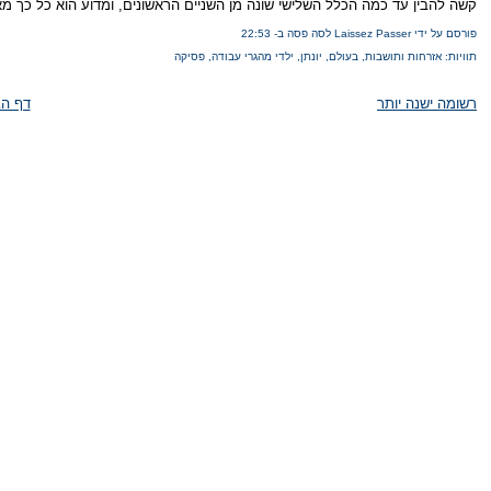
קשה להבין עד כמה הכלל השלישי שונה מן השניים הראשונים, ומדוע הוא כל כך מא
פורסם על ידי Laissez Passer לסה פסה
ב-
22:53
תוויות:
אזרחות ותושבות
,
בעולם
,
יונתן
,
ילדי מהגרי עבודה
,
פסיקה
רשומה ישנה יותר
דף הב