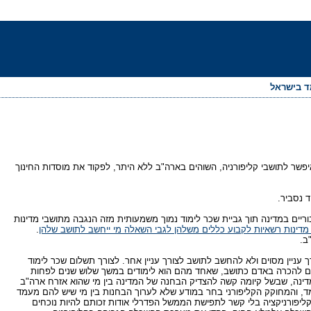
מד בישראל
פשר לתושבי קליפורניה, השוהים בארה"ב ללא היתר, לפקוד את מוסדות החינוך
 נסביר.
בוריים במדינה תוך גביית שכר לימוד נמוך משמעותית מזה הנגבה מתושבי מדינות
.
ב.
 עניין מסוים ולא להחשב לתושב לצורך עניין אחר. לצורך תשלום שכר לימוד
יים להכרה באדם כתושב, שאחד מהם הוא לימודים במשך שלוש שנים לפחות
ה למדינה, שבשל קיומה קשה להצדיק הבחנה של המדינה בין מי שהוא אזרח ארה"ב
מד, והמחוקק הקליפורני בחר במודע שלא לערוך הבחנות בין מי שיש להם מעמד
ליפורניקציה בלי קשר לתפישת הממשל הפדרלי אודות זכותם להיות נוכחים