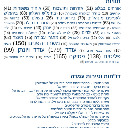
תוויות
אורחים בבלוג
(51)
אזרחות ותושבות
(50)
איחוד משפחות
(41)
ביהמ"ש העליון
(88)
ביהמ"ש
אירועים
(13)
ביה"ד לביקורת משמורת
(10)
לעניינים מינהליים
(79)
ביורוקרטיה
(26)
בעולם
(53)
בריאות
(6)
גירוש
(63)
הסדר הכבילה
(30)
דו"חות / מחקרים / ניירות עמדה
(20)
הרצאות /
יונתן
(43)
השטחים הכבושים
(22)
חקיקה
(19)
יחידת עוז
(13)
ילדי
נאומים
(1)
ילדים
(28)
מהגרי עבודה
(23)
ילדים לא מלווים
(10)
ירושלים המזרחית
(14)
מהגרי עבודה
(75)
מעצר
(62)
כללי
(12)
כניסה לישראל
(16)
כלכלה
(6)
משרד הפנים
(150)
משטרת ההגירה
(10)
נשים
מרשם האוכלוסין
(3)
עודד
(179)
עודד ויונתן
(99)
(15)
סחר בבני אדם
(8)
פליטים
(138)
פסיקה
(165)
צה"ל
(10)
שירות בתי הסוהר
(6)
תעודת זהות ומסמכי נסיעה
(5)
דו"חות וניירות עמדה
המיניסטריון - הפרת זכויות אדם בידי מינהל האוכלוסין
שטח הפקר - מהגרות עבודה בישראל
אין מדינה לאהבה - פגיעות בזכות למשפחה של מהגרי עבודה בישראל
חירות בע"מ - כבילת מהגרי עבודה לתאגידי כוח אדם
עקרונות להסדר העסקתם של מהגרי עבודה בישראל
אשרות לקורבנות סחר בבני אדם בישראל: בין המצוי לרצוי
אמנה בדבר מעמדם של פליטים
ספר העזר והנחיות נציבות האו"ם לפליטים
עד שיאטם ליבנו - הליכי מקלט בישראל
מדינת ישראל - מקלט בטוח? בעיות בטיפולה של מדינת ישראל בפליטים
ובמבקשי מקלט
הארץ המובטחת לפליטים?
מהגרים לא מתועדים, מבקשי מקלט ופליטים בישראל