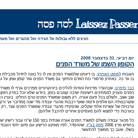
Laissez Passer לסה פסה
הגיגים ללא גבולות על הגירה ועל מהגרים ועל מע
יום רביעי, 31 בדצמבר 2008
הקופון השמן של משרד הפנים
תגובות
לפוסט האחרון
, בו דיווחנו שלמשרד הפנים אין לו כל כוונה לחדול מכביל
בו עד כה. כאחרון סרסורי כוח האדם והתיווך גם משרד הפנים גוזר קופון שמן על 
כבר סיפרנו
, שבהעדר מדיניות והודות להליכים ביורוקרטיים מפרכים גורף לו משר
הפנים מעניק לממתינים רישיונות ישיבה קצובים בזמן, ביודעו שלא יוכל בפרק הז
שוב ושוב, ולשלם בכל פעם אגרה, רק משום שמשרד הפנים טרם החליט. בעניין ה
שקורבנותיה הם אלפים ודומה שאף רבבות מהגרי עבודה מדי שנה (ומדובר אך ור
ערבויות של עשרות אלפי שקלים, שהפקידו מהגרי עבודה שמשרד הפנים עצר, רק מ
בערבות כדי למצוא להם מעסיקים אחרים להיכבל אליהם).
כל מהגר עבודה משלם למשרד הפני
בחודש מרץ 2006
פסק בג"ץ
, שההסדר, לפיו מופקע הרישיון עם סיום יחסי העבודה
בשלו, ואגב כך ממשיך להתעשר.