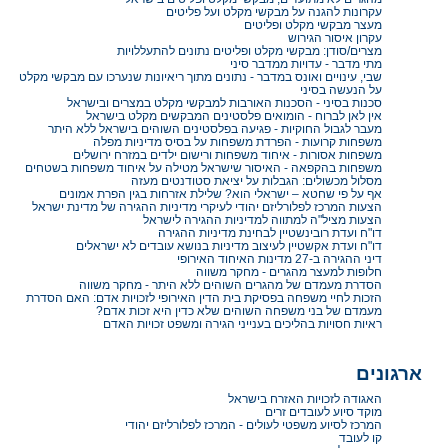
עקרונות להגנה על מבקשי מקלט ועל פליטים
מעצר מבקשי מקלט ופליטים
עקרון איסור הגירוש
מצרים/סודן: מבקשי מקלט ופליטים נתונים להתעללויות
מתי מדבר - עדויות ממדבר סיני
שבי, עינויים ואונס במדבר - נתונים מתוך ריאיונות שנערכו עם מבקשי מקלט
על הנעשה בסיני
סכנות בסיני - הסכנות האורבות למבקשי מקלט במצרים ובישראל
אין לאן לברוח - הומואים פלסטינים המבקשים מקלט בישראל
מעבר לגבול החוקיות - פגיעה בפלסטינים השוהים בישראל ללא היתר
משפחות קרועות - הפרדת משפחות על בסיס מדיניות מפלה
משפחות אסורות - איחוד משפחות ורישום ילדים במזרח ירושלים
משפחות בהקפאה - האיסור שישראל מטילה על איחוד משפחות בשטחים
מסלול מכשולים: הגבלות על יציאת סטודנטים מעזה
אף על פי שחטא – ישראלי הוא? שלילת אזרחות בגין הפרת אמונים
הצעות המרכז לפלורליזם יהודי לעיקרי מדיניות ההגירה של מדינת ישראל
הצעות מציל"ה למתווה למדיניות ההגירה לישראל
דו"ח ועדת רובינשטיין לבחינת מדיניות ההגירה
דו"ח ועדת אקשטיין לעיצוב מדיניות בנושא עובדים לא ישראלים
דיני ההגירה ב-27 מדינות האיחוד האירופי
חלופות למעצר מהגרים - מחקר משווה
הסדרת מעמדם של מהגרים השוהים ללא היתר - מחקר משווה
הזכות לחיי משפחה בפסיקת בית הדין האירופי לזכויות אדם: האם הסדרת
מעמדם של בני משפחה השוהים שלא כדין היא זכות אדם?
ראיות חסויות בהליכים בענייני הגירה ומשפט זכויות האדם
ארגונים
האגודה לזכויות האזרח בישראל
מוקד סיוע לעובדים זרים
המרכז לסיוע משפטי לעולים - המרכז לפלורליזם יהודי
קו לעובד