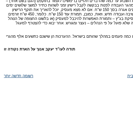
השבוע עד כמה שהדברים תלויים בו ימשיכו לעמוד בתוקפם (הגם בשם אחר) –
מהגר העבודה לפנות בבקשה לקבל רישיון זמני לשהות כתייר למשך שלושים ימים
לצורך מציאת מעסיק אחר להיכבל אליו. עבור הרישיון הזמני הוא ישלם למשרד הפנים אגרה בסך 150 ש"ח. אם לא מצא מעסיק, יוכל להאריך את תוקף הרישיון
בשלושים ימים נוספים תמורת 150 ש"ח נוספים. כשנמצא לו מעסיק, יקבל רישיון ישיבה ועבודה חדש, וזאת, כמובן, תמורת עוד 150 ש"ח. כלומר, 450 ש"ח זורמים
יקת בג"ץ – ותמורת האפשרות להיכבל למעסיק (או בלשונו החצופה של הנוהל
 שלא פועל על פי הנהלים – נעצר ומגורש. אחר יבוא כדי להצטרף למעגל
 כמה פעמים במהלך שהותם בישראל. ההערכות הן שישנם כתשעים אלף מהגרי
תודה לעו"ד יעקב אנוך על הארת נקודה זו
ית
רשומה חדשה יותר