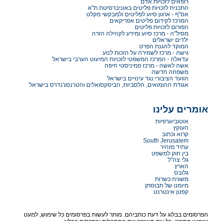
רופאים לזכויות אדם
התכנית לזכויות פליטים באוניברסיטת ת"א
אס"ף - ארגון סיוע לפליטים ולמבקשי מקלט
המרכז לקידום פליטים אפריקאים
הפורום לזכויות פליטים
מסיל"ה - מרכז סיוע ומידע לקהילה הזרה
ילדים ישראלים
המוקד להגנת הפרט
גישה - מרכז לשמירה על הזכות לנוע
עדאלה - המרכז המשפטי לזכויות המיעוט הערבי בישראל
אשה לאשה - מרכז פמיניסטי חיפה
משפחה חדשה
הוועד הציבורי נגד עינויים בישראל
אגודת ההומואים, הלסביות, הביסקסואלים והטרנסג'נדרס בישראל
אומרים עלינו
אוטוביוגרפיות
העוקץ
קרוא וכתוב
South Jerusalem
עתיד מזהיר
בין חוק למשפט
גלי צה"ל
הארץ
גלובס
משגיח כשרות
מיומנו של תבוסתן
קפטן אינטרנט
הפרסומים בבלוג על דעת כותביהם. מותר לעשות בפרסומים כל שימוש, למעט