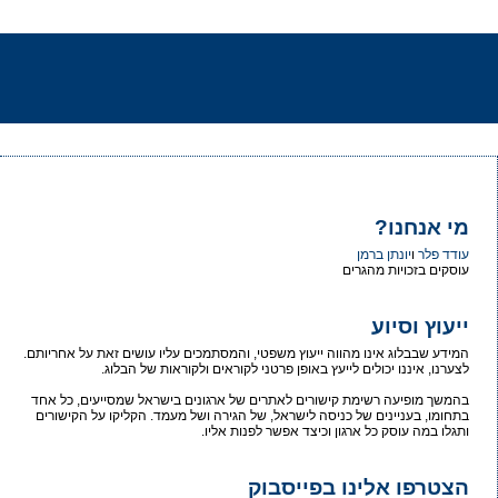
מי אנחנו?
עודד פלר
ו
יונתן ברמן
עוסקים בזכויות מהגרים
ייעוץ וסיוע
המידע שבבלוג אינו מהווה ייעוץ משפטי, והמסתמכים עליו עושים זאת על אחריותם.
לצערנו, איננו יכולים לייעץ באופן פרטני לקוראים ולקוראות של הבלוג.
בהמשך מופיעה רשימת קישורים לאתרים של ארגונים בישראל שמסייעים, כל אחד
בתחומו, בעניינים של כניסה לישראל, של הגירה ושל מעמד. הקליקו על הקישורים
ותגלו במה עוסק כל ארגון וכיצד אפשר לפנות אליו.
הצטרפו אלינו בפייסבוק