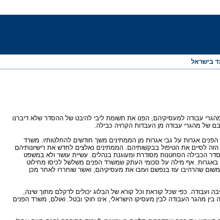
מד בישראל
ת מהגרי עבודה למעסיקיהם, הפנו את תשומת ליבי להיבט של ההסדר שלא דיברנו
גבם של מהגרי עבודה מן העבדות הקרויה כבילה.
ד הפנים אגרות על גבי אגרות מן הממתינים משך חודשים להחלטותיו. משרד
מן הזה לסיים את הטיפול בבקשותיהם. הממתינים נאלצים לחדש את רישיונותיהם
סדר הכבילה הסחטנות מסודרת ומעוגנת בנהלים. עשיית עושר ולא במשפט
ק באגרות. אף מילה על סכומי העתק שמשרד הפנים משלשל לכיסו מחילוט
שום שהרהיבו עוז בנפשם ועזבו את מעסיקיהם, ואשר שוחררו לאחר מכן
ם אגרה שנתית בסך 150 ש"ח עבור רישיון ישיבה ועבודה. כפי שכל קוראת וכל קורא של הבלוג יכולים לדקלם מתוך שינה,
 בין מהגר העבודה לבין מעסיקו הישראלי, אינו חוקי ובטל. ואולם, משרד הפנים