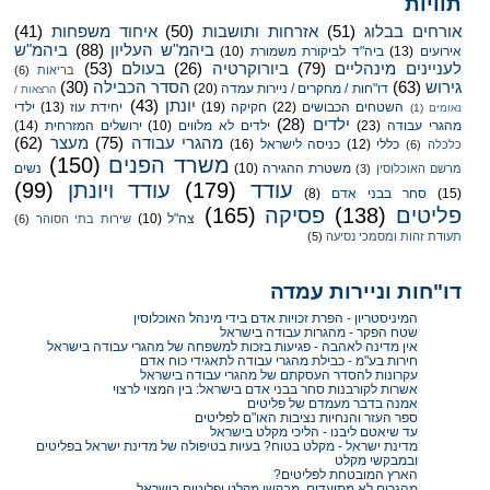
תוויות
אורחים בבלוג
(51)
אזרחות ותושבות
(50)
איחוד משפחות
(41)
ביהמ"ש העליון
(88)
ביהמ"ש
אירועים
(13)
ביה"ד לביקורת משמורת
(10)
לעניינים מינהליים
(79)
ביורוקרטיה
(26)
בעולם
(53)
בריאות
(6)
גירוש
(63)
הסדר הכבילה
(30)
דו"חות / מחקרים / ניירות עמדה
(20)
הרצאות /
יונתן
(43)
השטחים הכבושים
(22)
חקיקה
(19)
יחידת עוז
(13)
ילדי
נאומים
(1)
ילדים
(28)
מהגרי עבודה
(23)
ילדים לא מלווים
(10)
ירושלים המזרחית
(14)
מהגרי עבודה
(75)
מעצר
(62)
כללי
(12)
כניסה לישראל
(16)
כלכלה
(6)
משרד הפנים
(150)
משטרת ההגירה
(10)
נשים
מרשם האוכלוסין
(3)
עודד
(179)
עודד ויונתן
(99)
(15)
סחר בבני אדם
(8)
פליטים
(138)
פסיקה
(165)
צה"ל
(10)
שירות בתי הסוהר
(6)
תעודת זהות ומסמכי נסיעה
(5)
דו"חות וניירות עמדה
המיניסטריון - הפרת זכויות אדם בידי מינהל האוכלוסין
שטח הפקר - מהגרות עבודה בישראל
אין מדינה לאהבה - פגיעות בזכות למשפחה של מהגרי עבודה בישראל
חירות בע"מ - כבילת מהגרי עבודה לתאגידי כוח אדם
עקרונות להסדר העסקתם של מהגרי עבודה בישראל
אשרות לקורבנות סחר בבני אדם בישראל: בין המצוי לרצוי
אמנה בדבר מעמדם של פליטים
ספר העזר והנחיות נציבות האו"ם לפליטים
עד שיאטם ליבנו - הליכי מקלט בישראל
מדינת ישראל - מקלט בטוח? בעיות בטיפולה של מדינת ישראל בפליטים
ובמבקשי מקלט
הארץ המובטחת לפליטים?
מהגרים לא מתועדים, מבקשי מקלט ופליטים בישראל