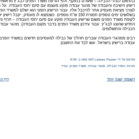
בהתאם לנהלי הכבילה – שעודם בתוקף, ולפי הודעת משרד הפנים לבג"ץ מראשית 
רישיון הישיבה והעבודה של מהגר עבודה פוקע מעצמו עם סיום יחסי העבודה. על 
לקופת משרד הפנים משום שרישיון העבודה פוקע עם סיום יחסי העבודה – חרף פס
החדש שהוצג לבג"ץ: עבור עידכון משרד הפנים בדבר מקום העבודה). מהגר עבודה
הכבילה והתשלומים.
רבים ממהגרי העבודה עוברים תהליך של כבילה למעסיקים חדשים במשרד הפנים
עבודה ברישיון בישראל. עשו לבד את החשבון.
פורסם על ידי Laissez Passer לסה פסה
ב-
9:08
תוויות:
הסדר הכבילה
,
מהגרי עבודה
,
משרד הפנים
,
עודד
רשומה ישנה יותר
דף הב