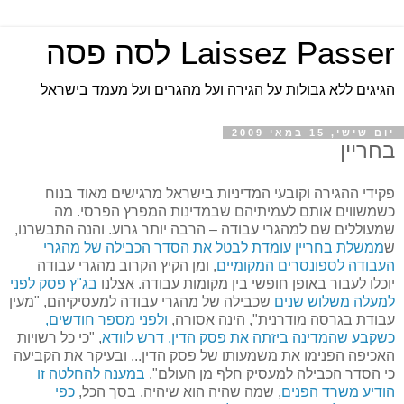
Laissez Passer לסה פסה
הגיגים ללא גבולות על הגירה ועל מהגרים ועל מעמד בישראל
יום שישי, 15 במאי 2009
בחריין
פקידי ההגירה וקובעי המדיניות בישראל מרגישים מאוד בנוח
כשמשווים אותם לעמיתיהם שבמדינות המפרץ הפרסי. מה
שמעוללים שם למהגרי עבודה – הרבה יותר גרוע. והנה התבשרנו,
ש
ממשלת בחריין עומדת לבטל את הסדר הכבילה של מהגרי
העבודה לספונסרים המקומיים
, ומן הקיץ הקרוב מהגרי עבודה
יוכלו לעבור באופן חופשי בין מקומות עבודה. אצלנו
בג"ץ פסק לפני
למעלה משלוש שנים
שכבילה של מהגרי עבודה למעסיקיהם, "מעין
עבודת בגרסה מודרנית", הינה אסורה,
ולפני מספר חודשים,
כשקבע שהמדינה ביזתה את פסק הדין, דרש לוודא
, "כי כל רשויות
האכיפה הפנימו את משמעותו של פסק הדין... ובעיקר את הקביעה
כי הסדר הכבילה למעסיק חלף מן העולם".
במענה להחלטה זו
הודיע משרד הפנים
, שמה שהיה הוא שיהיה. בסך הכל,
כפי