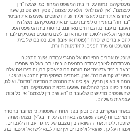
מעסיקיהם, ננזפו על ידי בית המשפט המחוזי כמי שעשו "דין
לעצמם". "אין להם להלין אלא על עצמם", פסקו השופטים, שעה
שחרצו את דינם למעצר ולגירוש. היו שופטים שאימצו את הביטוי
"בריחה" בהתייחס לעזיבת עובדים את מעסיקיהם, משל היו
העובדים עבדים, הבורחים מאדונם. בחסות בית המשפט הפכו
מתקני הכליאה לסוכנויות כוח אדם, לשם מוזמנים מעסיקים לברור
להם עובדים ש"סרחו" (פוטרו או עזבו), וזכו, בטובם של בית
המשפט ומשרד הפנים, להזדמנות חוזרת.
שופטים אחרים התייחסו אל מהגרי עבודה, אשר התפטרו
מעבודתם לצורך עבודה בתנאים טובים יותר, כאל מי שהפרו
"בעבור נזיד עדשים" את חובותיהם למעסיקיהם, והותירו את אלה
בפני "שוקת שבורה". אכן, באחדים מפסקי הדין התבטאו שופטי
המחוזי באופן חריף, ואף כינו את התנהלות המדינה "סדום". ואולם,
תמיד כיוונו בכך להחלטות שפגעו בזכויות המעסיקים, תוך
שהשופטים מדגישים שלעובדים "העושים דין לעצמם" אין כל זכות
עצמאית משלהם.
באחד המקרים, בהם נטען בפני אחת השופטות, כי מדובר בהסדר
דמוי עבדות (טענה שאומצה באחרונה על ידי בג"ץ), מצאה אותה
שופטת לגנות את ההשוואה בין מצבם של מהגרי עבודה לעבדים,
ועמדה על כך, שהואיל ולעובדים אין זכות לבוא לישראל ולעבוד בה,