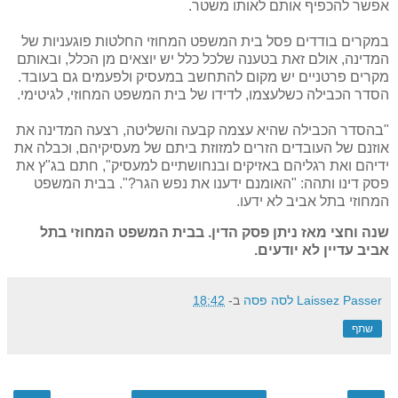
אפשר להכפיף אותם לאותו משטר.
במקרים בודדים פסל בית המשפט המחוזי החלטות פוגעניות של
המדינה, אולם זאת בטענה שלכל כלל יש יוצאים מן הכלל, ובאותם
מקרים פרטניים יש מקום להתחשב במעסיק ולפעמים גם בעובד.
הסדר הכבילה כשלעצמו, לדידו של בית המשפט המחוזי, לגיטימי.
"בהסדר הכבילה שהיא עצמה קבעה והשליטה, רצעה המדינה את
אוזנם של העובדים הזרים למזוזת ביתם של מעסיקיהם, וכבלה את
ידיהם ואת רגליהם באזיקים ובנחושתיים למעסיק", חתם בג"ץ את
פסק דינו ותהה: "האומנם ידענו את נפש הגר?". בבית המשפט
המחוזי בתל אביב לא ידעו.
שנה וחצי מאז ניתן פסק הדין. בבית המשפט המחוזי בתל
אביב עדיין לא יודעים.
Laissez Passer לסה פסה
ב-
18:42
שתף