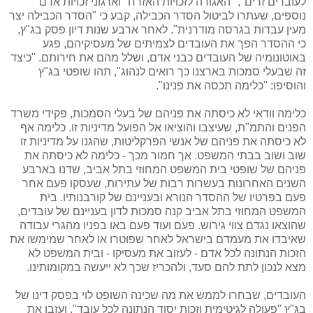
לעובדים זרים", "האגודה לזכויות האזרח" וארגוני זכויות אדם
נוספים, שעתרו לביטול הסדר הכבילה, קבע כי "הסדר הכבילה יצר
מעין עבדות בגרסה מודרנית". לאחר ארבע שנות דיון פסק בג"ץ,
כי ההסדר הפך את העובדים לצמיתים של מעסיקיהם, פגע
באוטונומיה של העובדים כבני אדם, ושלל מהם את חירותם. "כיצד
זה שבעלי סמכות בארצנו כך רואים לנהוג", תהו שופטי בג"ץ
והוסיפו: "כלימה תכסה את פנינו".
כלימה וודאי לא כיסתה את פניהם של בעלי הסמכות, פקידי משרד
הפנים והתמ"ת, שעיצבו והוציאו אל הפועל מדיניות זו. כלימה אף
לא כיסתה את פניהם של אנשי הפרקליטות, שהגנו על מדיניות זו
שוב וש
וב בבתי המשפט.
אך חמור מכך - כלימה לא כיסתה את
פניהם של שופטי בית המשפט המחוזי בתל אביב, שדנו בארבע
השנים האחרונות בעשרות רבות של עתירות, שעסקו פעם אחר
פעם בפרטיו של ההסדר הנורא ובעניינם של קורבנותיו. בית
המשפט המחוזי בתל אביב קנה סמכות לדון בעניינם של עובדים,
שהוצאו נגדם צווי גירוש. פעם ועוד פעם באו בפניו מהגרי עבודה
שאיבדו את מעמדם בישראל לאחר שפוטרו או לאחר שמימשו את
הזכות הנתונה לכל אדם - לעזוב את מעסיקו - ובית המשפט לא
מצא לנכון לתת להם סעד, ולהכריז שכך לא ייעשה במקומותינו.
העובדים, שבחרו לממש את מה שכינה השופט לוי בפסק דינו של
בג"ץ "פעולה לגיטימית וזכות יסוד הנתונה לכל עובד", ועזבו את