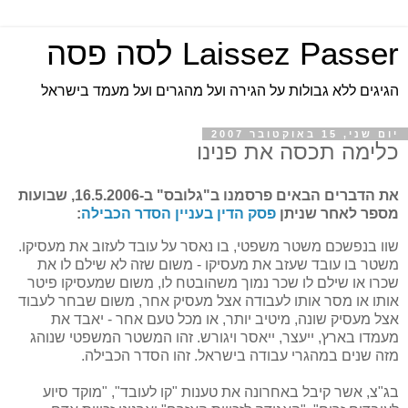
Laissez Passer לסה פסה
הגיגים ללא גבולות על הגירה ועל מהגרים ועל מעמד בישראל
יום שני, 15 באוקטובר 2007
כלימה תכסה את פנינו
את הדברים הבאים פרסמנו ב"גלובס" ב-16.5.2006, שבועות
מספר לאחר שניתן
פסק הדין בעניין הסדר הכבילה
:
שוו בנפשכם משטר משפטי, בו נאסר על עובד לעזוב את מעסיקו.
משטר בו עובד שעזב את מעסיקו - משום שזה לא שילם לו את
שכרו או שילם לו שכר נמוך משהובטח לו, משום שמעסיקו פיטר
אותו או מסר אותו לעבודה אצל מעסיק אחר, משום שבחר לעבוד
אצל מעסיק שונה, מיטיב יותר, או מכל טעם אחר - יאבד את
מעמדו בארץ, ייעצר, ייאסר ויגורש. זהו המשטר המשפטי שנוהג
מזה שנים במהגרי עבודה בישראל. זהו הסדר הכבילה.
בג"צ, אשר קיבל באחרונה את טענות "קו לעובד", "מוקד סיוע