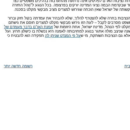
ות נציבות האו"ם לפליטים אינה נרתעת מהתערבות בהליכים משפטיים כצד
ד שבקדמת הבמה נציגי המדינה יורקים בפרצופה. בכל הנוגע ל"נוהל החזרה
קשותה של ישראל שאין הוכחה שגירוש למצרים מציב מבקשי מקלט בסכנה.
. הנציבות בחרה שלא להצטרף להליך, שלא להבהיר את עמדתה בקול חזק וברור
המשפט מסרבים לקבל – לעת הזו גירוש מבקשי מקלט למצרים חוסם את גישתם
קלט לפי הנוהל, מדינת ישראל, אחת היוזמות של
אמנת האו"ם בדבר מעמדם של
 שניצב מולה אתגר בנוגע למחויבותה לאמנה היא נכשלת בו כישלון חרוץ. ועל
אלא גם הנציבות השותקת, מי ש
על פי המנדט שניתן לה
תפקידה הוא להבטיח כי
ית
רשומה חדשה יותר