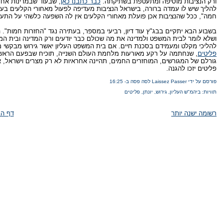
ורק הנציבות מוסיפה ומתעטפת בשתיקתה.
כבר כתבנו כאן
, שבעוד שבמדינות אחר
להליך שיש לו עמדה ברורה, בישראל הנציבות מעדיפה לפעול מאחורי הקלעים בעו
חמה", ככל שהנציבות אכן פועלת מאחורי הקלעים אין לה השפעה כלשהי על התע
בשבוע הבא יתקיים בבג"ץ עוד דיון, רביעי במספר, בעתירה נגד "החזרות חמות"
ושלא לומר לבית המשפט ולמדינה את מה שכולם כבר יודעים ורק המדינה ובית 
להליכי מקלט ומעמידם בסכנת חיים. אם בית המשפט העליון יאשר גירוש מבקשי מ
פליטים
, שנחתמה על רקע מאורעות מלחמת העולם השנייה, תוכיח שבפעם הראשונה
גורלם של המגורשים, המוחזרים החמים, תהיינה אחראיות לא רק מצרים וישראל, 
פליטים יזכו להגנה.
פורסם על ידי Laissez Passer לסה פסה
ב-
16:25
תוויות:
ביהמ"ש העליון
,
גירוש
,
יונתן
,
פליטים
רשומה ישנה יותר
דף הב