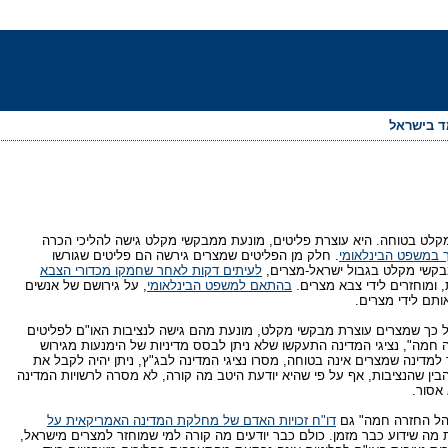
מד בישראל
מקלט בטוחה. היא עוצרת פליטים, מונעת ממבקשי מקלט גישה להליכי הכרה
ך במשפט הבינלאומי
. חלק מן הפליטים שמצרים גירשה הם פליטים שגורשו
 מבקשי מקלט בגבול ישראל-מצרים,
לעיתים דקות לאחר שחמקו מכדורי הצבא
, ומוחזרים לידי צבא מצרים.
בהתאם למשפט הבינלאומי
, על גירושם של אנשים
תם לידי מצרים.
 כך שמצרים עוצרת מבקשי מקלט, מונעת מהם גישה לנציבות האו"ם לפליטים
 חמה", נציגי המדינה התעקשו שלא ניתן לבסס מדיניות של הימנעות מגירוש
למדינה שמצרים אינה בטוחה, מסרו נציגי המדינה לבג"ץ, ניתן יהיה לקבל את
הבין שהנציבות, אף על פי שהיא יודעת היטב מה קורה, לא מסרה לרשויות המדינה
אסור.
והל החזרה חמה" גם
דו"ח זכויות האדם של מחלקת המדינה האמריקאית על
מה שידוע כבר מזמן. כולם כבר יודעים מה קורה למי שמוחזר למצרים מישראל,