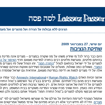
Laissez Passer לסה פסה
הגיגים ללא גבולות על הגירה ועל מהגרים ועל מע
יום שישי, 27 בפברואר 2009
שתיקת הנציבות
היום כבר ברור לכל מי שיודע משהו על מה שקורה במצרים – מצרים אינה מדינת 
בהיותם פליטים, ומגרשת פליטים רבים בחזרה למדינות מוצאם חרף
האיסור על כ
למצרים על ידי ישראל בהתאם לנוהל "
החזרה חמה
". זהו הנוהל שעל פיו נעצרים
המצרי
, נשאלים כמה שאלות, מועלים על אוטובוס כשידיהם אזוקות ועיניהם קשורות
אלה על ידי מצרים למוות או רדיפה במדינות מוצאם, אחראית גם ישראל שמסרה או
ארגוני זכויות האדם
Human Rights Watch
ו-
Amnesty International
כבר עמדו על
ומגרשת רבים מהם בדו"חותיהם. ואולם, בדיונים בבג"ץ נגד השימוש ב"נוהל החזרה
למצרים על דו"חות של ארגוני זכויות אדם. רק כאשר נציבות האו"ם לפליטים תאמר 
המידע הזה כאמין. היות שאיני מניח שנציגי המדינה משקרים בבית המשפט, ניתן ל
שגירוש מבקשי מקלט למצרים ב"נוהל החזרה חמה" מעמיד אותם בסכנה ולכן הוא 
אתמול הצטרף לערימת העדויות על גורלם של מי שגורשו מישראל למצרים לפי "נ
מצרים
. הדו"ח לא חידש דבר אלא רק הביא מפיהם של גורמי ממשל אמריקאים את 