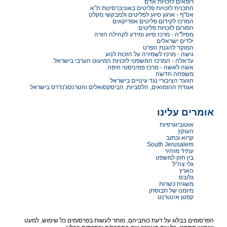
רופאים לזכויות אדם
התכנית לזכויות פליטים באוניברסיטת ת"א
אס"ף - ארגון סיוע לפליטים ולמבקשי מקלט
המרכז לקידום פליטים אפריקאים
הפורום לזכויות פליטים
מסיל"ה - מרכז סיוע ומידע לקהילה הזרה
ילדים ישראלים
המוקד להגנת הפרט
גישה - מרכז לשמירה על הזכות לנוע
עדאלה - המרכז המשפטי לזכויות המיעוט הערבי בישראל
אשה לאשה - מרכז פמיניסטי חיפה
משפחה חדשה
הוועד הציבורי נגד עינויים בישראל
אגודת ההומואים, הלסביות, הביסקסואלים והטרנסג'נדרס בישראל
אומרים עלינו
אוטוביוגרפיות
העוקץ
קרוא וכתוב
South Jerusalem
עתיד מזהיר
בין חוק למשפט
גלי צה"ל
הארץ
גלובס
משגיח כשרות
מיומנו של תבוסתן
קפטן אינטרנט
הפרסומים בבלוג על דעת כותביהם. מותר לעשות בפרסומים כל שימוש, למעט