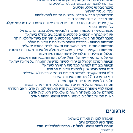
עקרונות להגנה על מבקשי מקלט ועל פליטים
מעצר מבקשי מקלט ופליטים
עקרון איסור הגירוש
מצרים/סודן: מבקשי מקלט ופליטים נתונים להתעללויות
מתי מדבר - עדויות ממדבר סיני
שבי, עינויים ואונס במדבר - נתונים מתוך ריאיונות שנערכו עם מבקשי מקלט
על הנעשה בסיני
סכנות בסיני - הסכנות האורבות למבקשי מקלט במצרים ובישראל
אין לאן לברוח - הומואים פלסטינים המבקשים מקלט בישראל
מעבר לגבול החוקיות - פגיעה בפלסטינים השוהים בישראל ללא היתר
משפחות קרועות - הפרדת משפחות על בסיס מדיניות מפלה
משפחות אסורות - איחוד משפחות ורישום ילדים במזרח ירושלים
משפחות בהקפאה - האיסור שישראל מטילה על איחוד משפחות בשטחים
מסלול מכשולים: הגבלות על יציאת סטודנטים מעזה
אף על פי שחטא – ישראלי הוא? שלילת אזרחות בגין הפרת אמונים
הצעות המרכז לפלורליזם יהודי לעיקרי מדיניות ההגירה של מדינת ישראל
הצעות מציל"ה למתווה למדיניות ההגירה לישראל
דו"ח ועדת רובינשטיין לבחינת מדיניות ההגירה
דו"ח ועדת אקשטיין לעיצוב מדיניות בנושא עובדים לא ישראלים
דיני ההגירה ב-27 מדינות האיחוד האירופי
חלופות למעצר מהגרים - מחקר משווה
הסדרת מעמדם של מהגרים השוהים ללא היתר - מחקר משווה
הזכות לחיי משפחה בפסיקת בית הדין האירופי לזכויות אדם: האם הסדרת
מעמדם של בני משפחה השוהים שלא כדין היא זכות אדם?
ראיות חסויות בהליכים בענייני הגירה ומשפט זכויות האדם
ארגונים
האגודה לזכויות האזרח בישראל
מוקד סיוע לעובדים זרים
המרכז לסיוע משפטי לעולים - המרכז לפלורליזם יהודי
קו לעובד