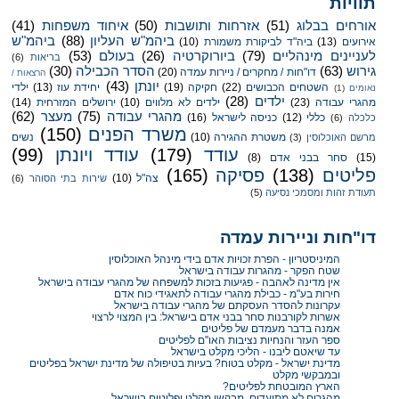
תוויות
אורחים בבלוג
(51)
אזרחות ותושבות
(50)
איחוד משפחות
(41)
ביהמ"ש העליון
(88)
ביהמ"ש
אירועים
(13)
ביה"ד לביקורת משמורת
(10)
לעניינים מינהליים
(79)
ביורוקרטיה
(26)
בעולם
(53)
בריאות
(6)
גירוש
(63)
הסדר הכבילה
(30)
דו"חות / מחקרים / ניירות עמדה
(20)
הרצאות /
יונתן
(43)
השטחים הכבושים
(22)
חקיקה
(19)
יחידת עוז
(13)
ילדי
נאומים
(1)
ילדים
(28)
מהגרי עבודה
(23)
ילדים לא מלווים
(10)
ירושלים המזרחית
(14)
מהגרי עבודה
(75)
מעצר
(62)
כללי
(12)
כניסה לישראל
(16)
כלכלה
(6)
משרד הפנים
(150)
משטרת ההגירה
(10)
נשים
מרשם האוכלוסין
(3)
עודד
(179)
עודד ויונתן
(99)
(15)
סחר בבני אדם
(8)
פליטים
(138)
פסיקה
(165)
צה"ל
(10)
שירות בתי הסוהר
(6)
תעודת זהות ומסמכי נסיעה
(5)
דו"חות וניירות עמדה
המיניסטריון - הפרת זכויות אדם בידי מינהל האוכלוסין
שטח הפקר - מהגרות עבודה בישראל
אין מדינה לאהבה - פגיעות בזכות למשפחה של מהגרי עבודה בישראל
חירות בע"מ - כבילת מהגרי עבודה לתאגידי כוח אדם
עקרונות להסדר העסקתם של מהגרי עבודה בישראל
אשרות לקורבנות סחר בבני אדם בישראל: בין המצוי לרצוי
אמנה בדבר מעמדם של פליטים
ספר העזר והנחיות נציבות האו"ם לפליטים
עד שיאטם ליבנו - הליכי מקלט בישראל
מדינת ישראל - מקלט בטוח? בעיות בטיפולה של מדינת ישראל בפליטים
ובמבקשי מקלט
הארץ המובטחת לפליטים?
מהגרים לא מתועדים, מבקשי מקלט ופליטים בישראל