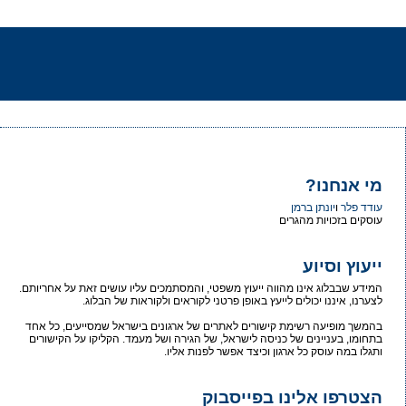
מי אנחנו?
עודד פלר
ו
יונתן ברמן
עוסקים בזכויות מהגרים
ייעוץ וסיוע
המידע שבבלוג אינו מהווה ייעוץ משפטי, והמסתמכים עליו עושים זאת על אחריותם.
לצערנו, איננו יכולים לייעץ באופן פרטני לקוראים ולקוראות של הבלוג.
בהמשך מופיעה רשימת קישורים לאתרים של ארגונים בישראל שמסייעים, כל אחד
בתחומו, בעניינים של כניסה לישראל, של הגירה ושל מעמד. הקליקו על הקישורים
ותגלו במה עוסק כל ארגון וכיצד אפשר לפנות אליו.
הצטרפו אלינו בפייסבוק