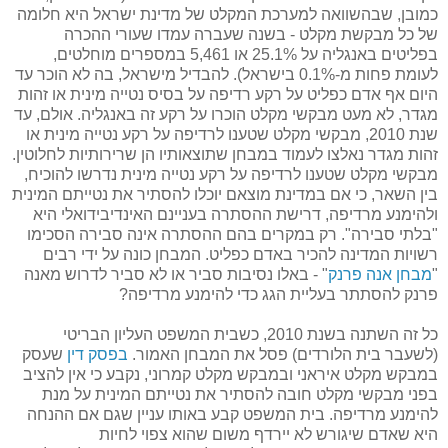
כמובן, שבהשוואה למערכת המקלט של מדינת ישראל היא חלומה
של כל מבקשת מקלט - בשנה שעברה עמדו שעורי ההכרה
בפליטים באנגליה על 25.1% או 5,461 במספרים מוחלטים,
לעומת פחות מ-0.1% בישראל). להבדיל מישראל, בה לא הוכר עד
היום אף אדם כפליט על רקע רדיפה על בסיס נטייה מינית או זהות
מגדר, לא מעט מבקשי מקלט הוכרו על רקע זה באנגליה. אולם, עד
שנת 2010, מבקשי מקלט שטענו לרדיפה על רקע נטייה מינית או
זהות מגדר נאלצו לעמוד במבחן שתוצאותיו הן שרירותיות לחלוטין.
מבקשי מקלט שטענו לרדיפה על רקע נטייה מינית נדרשו להוכיח,
בין השאר, כי אם במדינת מוצאם יוכלו להסתיר את נטייתם המינית
ולהימנע מרדיפה, דרישת ההסתרה בעניינם האינדיבידואלי היא
"בלתי סבירה". רק במקרים בהם ההסתרה אינה סבירה הסכימו
רשויות המדינה להכיר באדם כפליט. המבחן כונה על ידי רבים
"
מבחן אנה פרנק
" - באלו נסיבות סביר או לא סביר לדרוש מאנה
פרנק להסתתר בעליית הגג כדי להימנע מרדיפה?
כל זה השתנה בשנת 2010, כשבית המשפט העליון הבריטי
(לשעבר בית הלורדים) פסל את המבחן האמור.
בפסק דין
שעסק
במבקש מקלט איראני ובמבקש מקלט קמרוני, נקבע כי אין להציב
בפני מבקשי מקלט חובה להסתיר את נטייתם המינית על מנת
להימנע מרדיפה. בית המשפט קבע באותו עניין שגם אם ההנחה
היא שאדם שיגורש לא יירדף משום שהוא צפוי לחיות