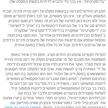
"בדיסקרטיות", אין בכך כדי להביא לדחיית בקשת המקלט שלו.
המבחן החדש להכרעה בבקשות מקלט על רקע נטייה מינית, שבית
המשפט העליון יצר, אינו נקי מקשיים, אך לכך ניאלץ להקדיש פוסט
אחר ולא ניכנס כאן לפרטיו של מבחן זה. נאמר רק שגם המבחן
החדש סב על ציר של הבחנות דיכוטומיות בין "ארון" ל"חשיפה"
ובין "דיסקרטיות" שמקורה ברדיפה ל"דיסקרטיות" שמקורה
ב"טעמים חברתיים או משפחתיים אחרים". הוא נוקט בהבחנות
נוספות שספק אם מייצגות את החוויות של מיעוטים מיניים נרדפים
או של גורמים רודפים. אבל על כל אלה (אולי) בפעם אחרת.
למרות הקשיים שהמבחן החדש מציב, פסק הדין שיפר באופן
משמעותי את מצבם של מי שמבקשים מקלט על רקע נטייה מינית
או זהות מגדר, ועקר את הרעיון לפיו אדם שיכול להימנע מרדיפה
על ידי הסתרה צריך לעשות זאת, ואינו זכאי למקלט. אחד הקטעים
המשעשעים בפסק דינו של הלורד הופ הוא הפסקה בה הוא כותב
(בתרגום חופשי): "ממש כשם שגברים הטרוסקסואלים חופשיים
ליהנות ממשחקי רוגבי, משתיית בירה ומדיבור עם חבריהם על
בנות, כך גברים הומוסקסואלים חופשיים ליהנות ממופעי קיילי,
לשתות קוקטיילים צבעוניים ואקזוטיים ולדבר על בנים עם
חברותיהם הסטרייטיות". כותבים חסרי הומור אחדים ביקרו אמנם
את "מבחן קיילי מינו" כסטריאוטיפי וכמבחן שאינו מתיישב עם
הראציונלים של דיני הפליטים (כך, למשל,
מאמרו הרציני עד אימה