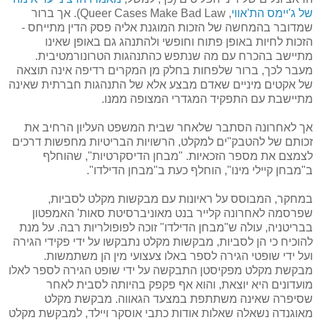
של ג'יימס הת'אווי
, Queer Cases Make Bad Law). אך ברור
שמדובר בהמחשה של הזכות המוגנת אליה פסק הדין מתייחס -
הזכות לחיות באופן פתוח וחופשי ולהתנהג גם באופן שאינו
מתיישב בהכרח עם מה שנתפש כהתנהגות הטרונורמטיבית.
מעבר לכך, ברור שלפחות בחלק מן המקרים רדיפה אינה תוצאה
של אקטים מיניים שאדם מבצע אלא של התנהגות חברתית שאינה
מתיישבת עם התפקיד המגדרי המצופה ממנו.
אך לאחרונה הסתבר שלאחר שבית המשפט העליון הרחיב את
זכותם של להטבק"ים למקלט, הרשויות הבריטיות מחפשות דרכים
לצמצם את מספר הזכאיות. "מבחן הדיסקרטיות", שהוחלף
ב"מבחן קיילי מינו", הוחלף כעת ב"מבחן הדילדו".
במחקר, המבוסס על ראיונות עם מבקשות מקלט לסביות,
שפרסמה לאחרונה קלייר בנט מאוניברסיטת סאות' האמפטון
בבריטניה, עולה ש"מבחן הדילדו" זוכה לפופולריות רבה. על מנת
להוכיח כי הן לסביות, מבקשות מקלט נתבקשו על ידי פקידי הגירה
ועל ידי שופטי הגירה לספר באלו צעצועי מין הן משתמשות.
מבקשת מקלט מפקיסטן התבקשה על ידי שופט הגירה לספר לאלו
מועדונים היא יוצאת, והוא אף פקפק בהיותה לסבית לאחר
שסיפרה שאינה משתתפת במצעד הגאווה. מבקשת מקלט
מאוגנדה נשאלה שאלות אודות כתבי אוסקר ויילד, למבקשת מקלט