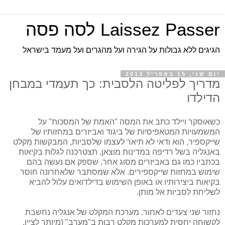
Laissez Passer לסה פסה
הגיגים ללא גבולות על הגירה ועל מהגרים ועל מעמד בישראל
יום שני, 15 באפריל 2013
מדריך לפליטה הלסבית: כך תעמדי במבחן
הדילדו
כשאוסקר ויילד כתב את המסה "האמת של המסכות" על
המשמעויות המטאפיסיות של ביגוד ואביזרים במחזותיו של
שייקספיר, הוא ודאי לא תיאר לעצמו שלסביות, המבקשות מקלט
באנגליה בשל רדיפה במדינות מוצאן, תצטרכנה לגלות בקיאות
בכתביו כמו גם באביזרים מסוג אחר, שספק אם נעשה בהם
שימוש במחזות שייקספירים. אלא שמסתבר שלאחרונה חוסר
בקיאות ביצירותיו או באופן השימוש בדילדואים עלול להביא
לשליחת לסביות אל מותן.
נחזור שני צעדים לאחור. מערכת המקלט של אנגליה נחשבת
לקשוחה יחסית למערכות מקלט רבות ב"מערב" (מיותר לציין,